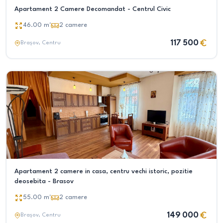
Apartament 2 Camere Decomandat - Centrul Civic
46.00
m²
2
camere
117 500
Brașov
, Centru
Apartament 2 camere in casa, centru vechi istoric, pozitie
deosebita - Brasov
55.00
m²
2
camere
149 000
Brașov
, Centru