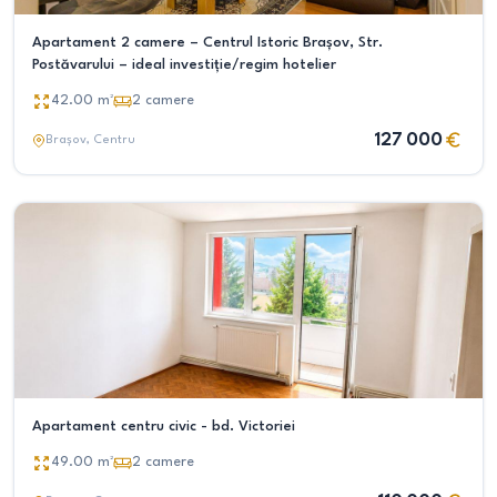
Apartament 2 camere – Centrul Istoric Brașov, Str.
Postăvarului – ideal investiție/regim hotelier
42.00
m²
2
camere
127 000
Brașov
, Centru
Apartament centru civic - bd. Victoriei
49.00
m²
2
camere