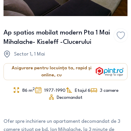
Ap spatios mobilat modern Pta 1 Mai
Mihalache- Kiseleff -Clucerului
Sector 1
, 1 Mai
Asigurare pentru locuința ta, rapid și
online, cu
2
86
m
1977-1990
Etajul 6
3
camere
Decomandat
Ofer spre inchiriere un apartament decomandat de 3
camere situat pe bd. Ion Mihalache, la 3 minute de