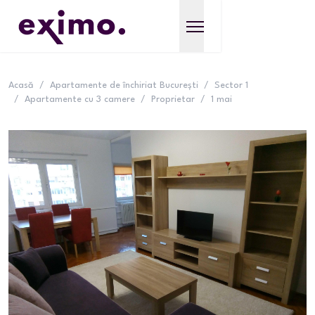
Acasă
/
Apartamente de închiriat București
/
Sector 1
/
Apartamente cu 3 camere
/
Proprietar
/
1 mai