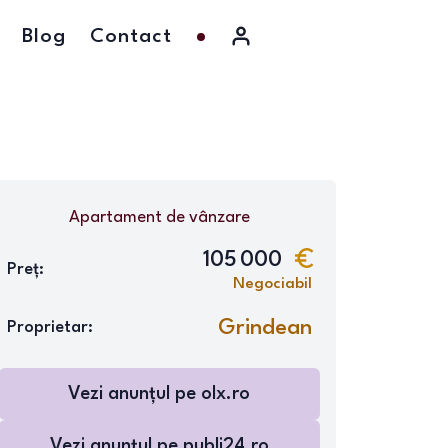
Blog
Contact
Apartament
de vânzare
105 000
Preț:
Negociabil
Grindean
Proprietar:
Vezi anunțul pe
olx.ro
Vezi anunțul pe
publi24.ro