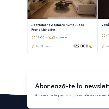
Apartament 2 camere 43mp Aleea
Vand
Peana Manastur
2
43.00
m²
2
camere
122 000
Cluj-Napoca
Clu
Abonează-te la newslet
Abonează-te pentru a primi cele mai recente 