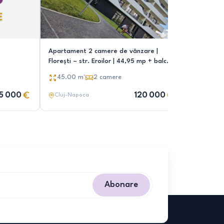
Apartament 2 camere de vânzare |
Vând ap 2
Florești – str. Eroilor | 44,95 mp + balcon
căminele s
10,33 mp | Parcare subterană inclusă
45.00
m²
2
camere
50.00
5 000
120 000
Cluj-Napoca
Cluj-Nap
Abonare