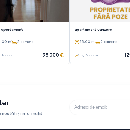
 apartament
apartament vanzare
6.00
m²
2
camere
38.00
m²
2
camere
95 000
12
j-Napoca
Cluj-Napoca
ter
noutăți și informații!