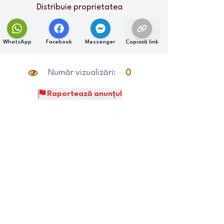
Distribuie proprietatea
WhatsApp
Facebook
Messenger
Copiază link
Număr vizualizări:
0
Raportează anunțul