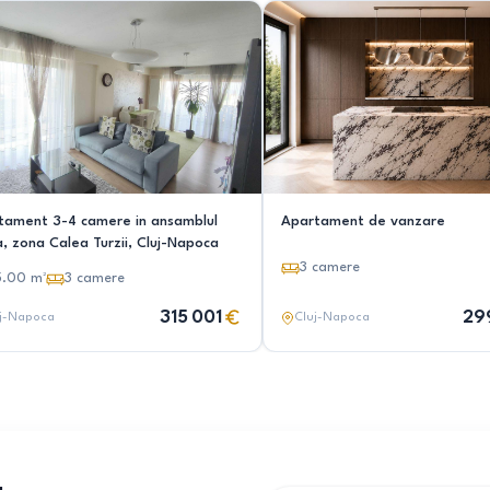
tament 3-4 camere in ansamblul
Apartament de vanzare
, zona Calea Turzii, Cluj-Napoca
3
camere
5.00
m²
3
camere
315 001
29
j-Napoca
Cluj-Napoca