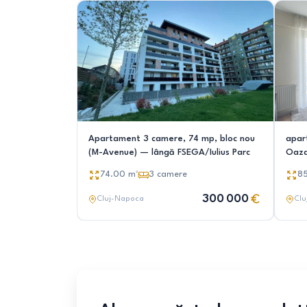
Apartament 3 camere, 74 mp, bloc nou
apar
(M-Avenue) — lângă FSEGA/Iulius Parc
Oaza
74.00
m²
3
camere
8
300 000
Cluj-Napoca
Clu