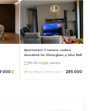
Apartament 3 camere, vedere
Apartament tip
deosebită lac Gheorgheni și Iulius Mall
Terasă 34
80.00
m²
3
camere
137.00
9 000
285 000
Cluj-Napoca
, Între-Lacuri
Cluj-Nap