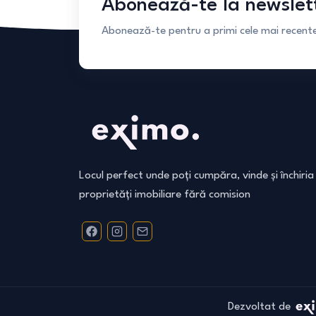
Abonează-te la newslet
Abonează-te pentru a primi cele mai recente 
Locul perfect unde poți cumpăra, vinde și închiria
proprietăți imobiliare fără comision
Dezvoltat de