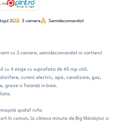
, cu
tajul 2
3
camere
Semidecomandat
ment cu 3 camere, semidecomandat in cartierul
bil cu 4 etaje cu suprafata de 45 mp utili.
orifere, curent electric, apă, canalizare, gaz,
gresie si faianță in baie.
ilate.
 mașină spalaf rufe.
port în comun, la câteva minute de Big Mănăștur si