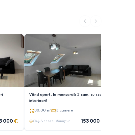
ri
Vănd apart. la mansardă 3 cam. cu scară
Apartamen
interioară
Etaj inter
88.00
m²
3
camere
45.00
3 000
153 000
Cluj-Napoca
, Mănăștur
Cluj-Nap