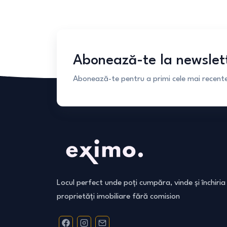
Abonează-te la newslet
Abonează-te pentru a primi cele mai recente 
Locul perfect unde poți cumpăra, vinde și închiria
proprietăți imobiliare fără comision