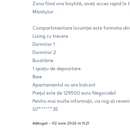
Zona fiind una liniștită, aveți acces rapid la 
Mănăștur
Compartimentare locuinței este formata din
Living cu trecere
Dormitor 1
Dormitor 2
Bucătărie
1 spațiu de depozitare
Baie
Apartamentul nu are balcon!
Prețul este de 129500 euro Negociabil
Pentru mai multe informații, va rog să reveniț
07******35
Adăugat -
02 iunie 2026 la 11:21