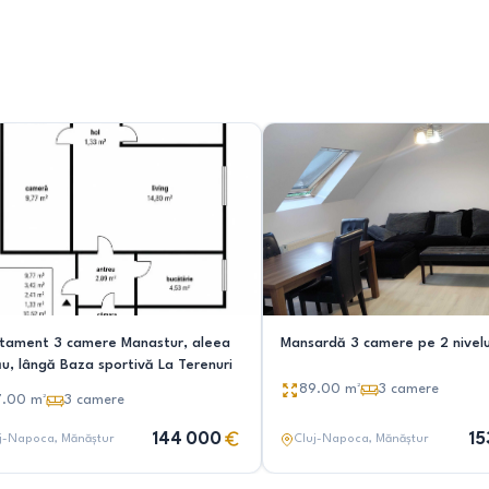
tament 3 camere Manastur, aleea
Mansardă 3 camere pe 2 nivelu
ău, lângă Baza sportivă La Terenuri
89.00
m²
3
camere
7.00
m²
3
camere
144 000
15
j-Napoca
, Mănăștur
Cluj-Napoca
, Mănăștur