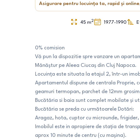
Asigurare pentru locuința ta, rapid și online
2
45
m
1977-1990
E
0% comision
Vă pun la dispozitie spre vanzare un aparta
Mănăștur pe Aleea Ciucaș din Cluj Napoca.
Locuința este situata la etajul 2, într-un imo
Apartamentul dispune de centrala Proprie, cal
geamuri termopan, parchet de 12mm grosime, 
Bucătăria si baia sunt complet mobilate și ut
Bucătăria se preda cu următoarele Dotări:
Aragaz, hota, cuptor cu microunde, frigider,
Imobilul este in apropiere de stația de trans
aprox 10 minute de centru (cu mașina).