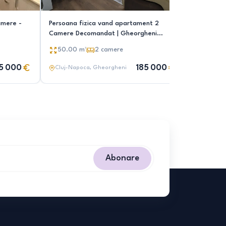
amere -
Persoana fizica vand apartament 2
Persoana 
Camere Decomandat | Gheorgheni
(Godeanu)
50.00
m²
2
camere
50.00
5 000
185 000
Cluj-Napoca
, Gheorgheni
Cluj-Nap
Abonare