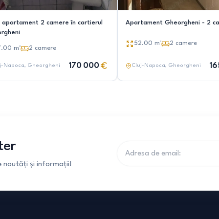
 apartament 2 camere în cartierul
Apartament Gheorgheni - 2 c
rgheni
52.00
m²
2
camere
7.00
m²
2
camere
170 000
16
j-Napoca
, Gheorgheni
Cluj-Napoca
, Gheorgheni
ter
noutăți și informații!