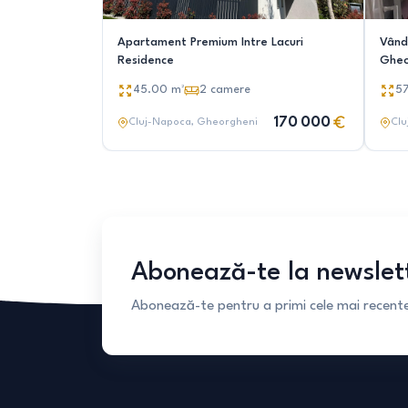
Apartament Premium Intre Lacuri
Vând
Residence
Gheo
45.00
m²
2
camere
5
170 000
Cluj-Napoca
, Gheorgheni
Clu
Abonează-te la newslet
Abonează-te pentru a primi cele mai recente 