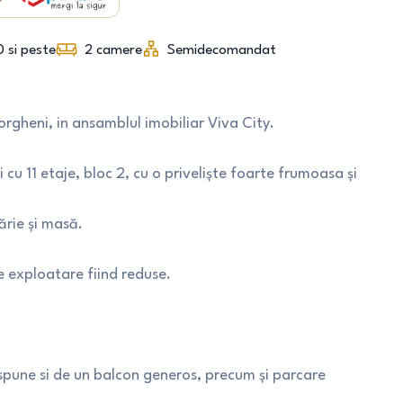
0 si peste
2
camere
Semidecomandat
rgheni, in ansamblul imobiliar Viva City.
 cu 11 etaje, bloc 2, cu o priveliște foarte frumoasa și
ărie și masă.
de exploatare fiind reduse.
ispune si de un balcon generos, precum și parcare