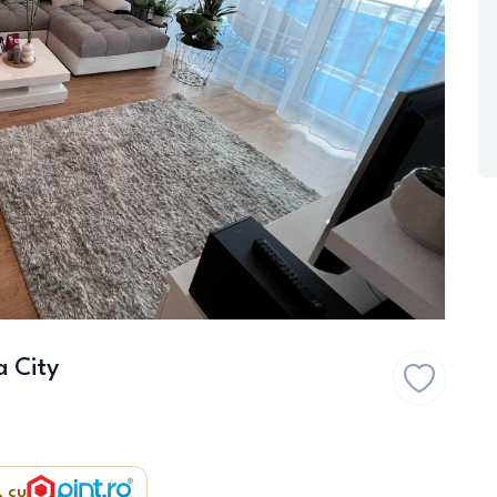
 City
, cu