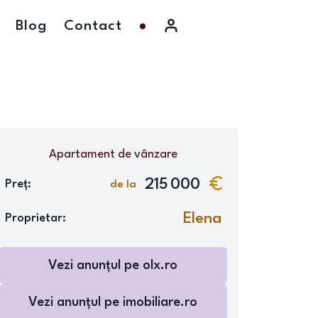
Blog
Contact
Apartament
de vânzare
215 000
Preț:
de la
Elena
Proprietar:
Vezi anunțul pe
olx.ro
Vezi anunțul pe
imobiliare.ro