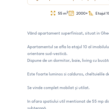
2
55
m
2000+
Etajul 1
Vând apartament superfinisat, situat in Gheo
Apartamentul se afla la etajul 10 al imobilului
orientare sud-vestică.
Dispune de un dormitor, baie, living cu bucăt
Este foarte luminos si calduros, cheltuielile 
Se vinde complet mobilat și utilat.
In afara spatiului util mentionat de 55 mp d
subterană.