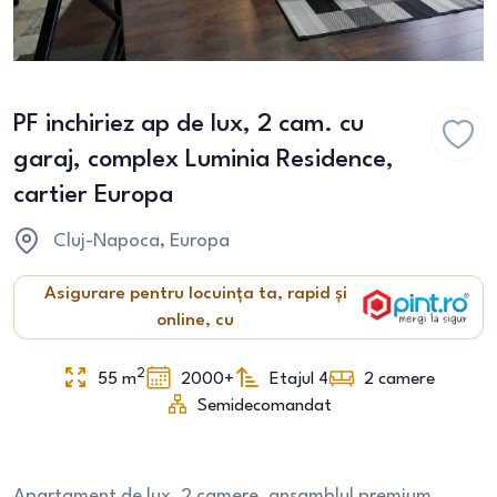
PF inchiriez ap de lux, 2 cam. cu
garaj, complex Luminia Residence,
cartier Europa
Cluj-Napoca
, Europa
Asigurare pentru locuința ta, rapid și
online, cu
2
55
m
2000+
Etajul 4
2
camere
Semidecomandat
Apartament de lux, 2 camere, ansamblul premium