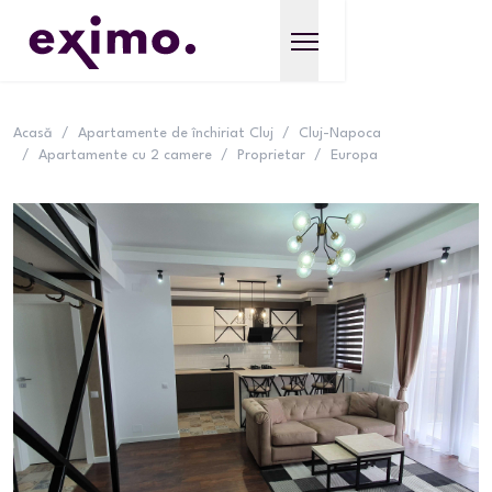
Acasă
/
Apartamente de închiriat Cluj
/
Cluj-Napoca
/
Apartamente cu 2 camere
/
Proprietar
/
Europa