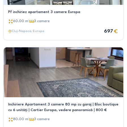
Pf inchiriez apartament 3 camere Europa
60.00
m²
3
camere
697
Cluj-Napoca
, Europa
Inchiriere Apartament 3 camere 80 mp cu garaj | Bloc boutique
cu 6 unități | Cartier Europa, vedere panoramică | 800 €
80.00
m²
3
camere