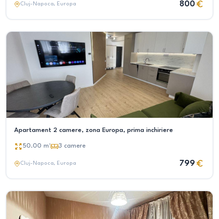
800
Cluj-Napoca
, Europa
Apartament 2 camere, zona Europa, prima inchiriere
50.00
m²
3
camere
799
Cluj-Napoca
, Europa