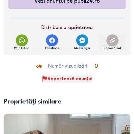
Vezi anunțul pe
publi24.ro
Distribuie proprietatea
WhatsApp
Facebook
Messenger
Copiază link
Număr vizualizări:
0
Raportează anunțul
Proprietăți similare