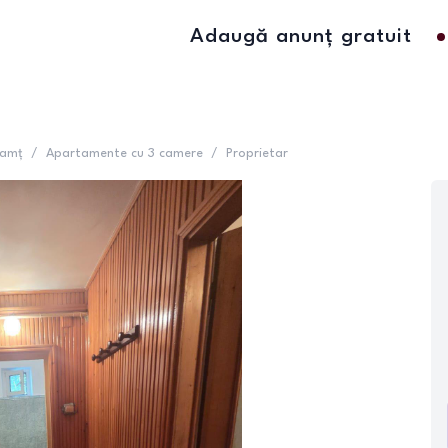
Adaugă anunț gratuit
eamț
/
Apartamente cu 3 camere
/
Proprietar