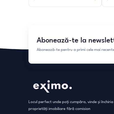
Abonează-te la newslet
Abonează-te pentru a primi cele mai recente 
Locul perfect unde poți cumpăra, vinde și închiria
proprietăți imobiliare fără comision