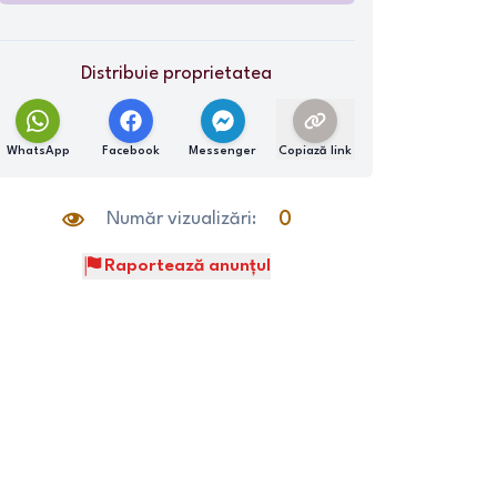
Distribuie proprietatea
WhatsApp
Facebook
Messenger
Copiază link
Număr vizualizări:
0
Raportează anunțul