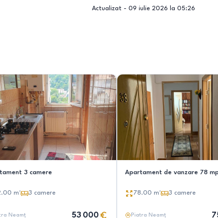
Actualizat -
09 iulie 2026 la 05:26
tament 3 camere
Apartament de vanzare 78 m
2.00
m²
3
camere
78.00
m²
3
camere
53 000
7
tra Neamț
Piatra Neamț