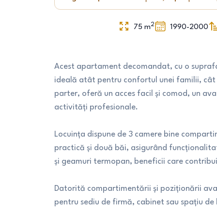
2
75
m
1990-2000
Acest apartament decomandat, cu o suprafa
ideală atât pentru confortul unei familii, cât
parter, oferă un acces facil și comod, un ava
activități profesionale.
Locuința dispune de 3 camere bine compartime
practică și două băi, asigurând funcționalita
și geamuri termopan, beneficii care contribuie
Datorită compartimentării și poziționării av
pentru sediu de firmă, cabinet sau spațiu de 