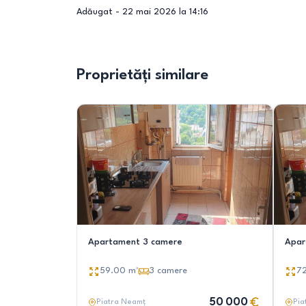
Adăugat -
22 mai 2026 la 14:16
Proprietăți similare
Apartament 3 camere
Apar
59.00
m²
3
camere
7
50 000
Piatra Neamț
Pia