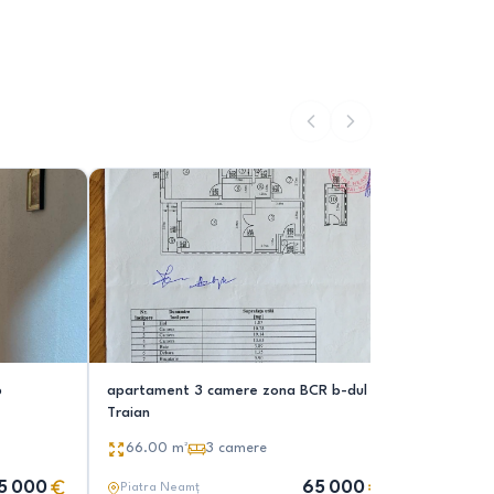
p
apartament 3 camere zona BCR b-dul
Vând ap. 
Traian
72.00
66.00
m²
3
camere
5 000
65 000
Piatra Neamț
Piatra N