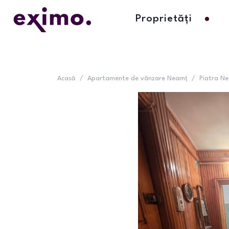
Proprietăți
Acasă
/
Apartamente de vânzare Neamț
/
Piatra N