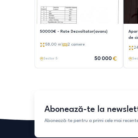
50000€ - Rate Dezvoltator(avans)
Apar
de ci
58.00
m²
2
camere
2
50 000
Sector 5
Sec
Abonează-te la newslet
Abonează-te pentru a primi cele mai recente 