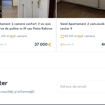
tament 2 camere confort 3 vis avis
Vand Apartament 2 cam,iacob
rca de politie nr.19 sau Piata Rahova
sector 5
4.00
m²
2
camere
40.00
m²
2
camere
37 000
4
tor 5
Sector 5
ter
noutăți și informații!