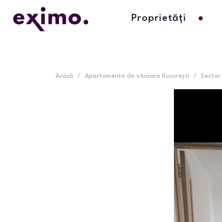
Proprietăți
Acasă
/
Apartamente de vânzare București
/
Sector