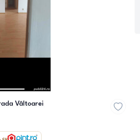
ada Vâltoarei
, cu