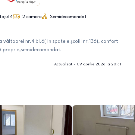
tajul 4
2
camere
Semidecomandat
ltoarei nr.4 bl.6( in spatele școlii nr.136), confort
ală proprie,semidecomandat.
Actualizat -
09 aprilie 2026 la 20:31