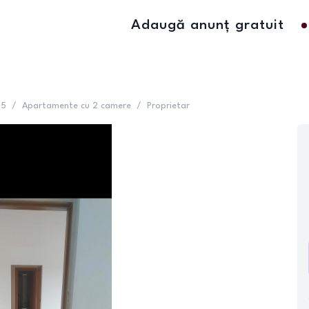
Adaugă anunț gratuit
 5
/
Apartamente cu 2 camere
/
Proprietar