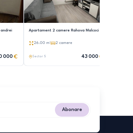
 andrei
Apartament 2 camere Rahova Malcoci
Vând apar
26.00
m²
2
camere
36.00
m
0 000
43 000
Sector 5
Sector 5
Abonare