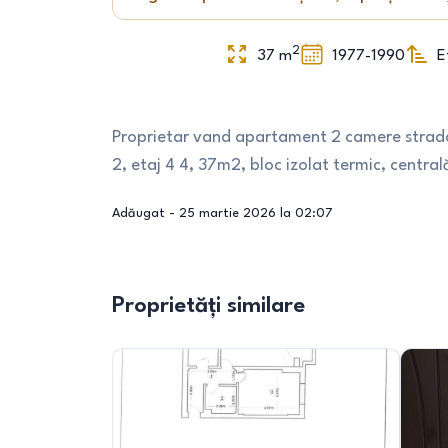
2
37
m
1977-1990
E
Proprietar vand apartament 2 camere strada vâ
2, etaj 4 4, 37m2, bloc izolat termic, centr
Adăugat -
25 martie 2026 la 02:07
Proprietăți similare