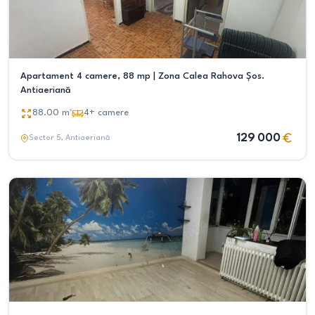
Apartament 4 camere, 88 mp | Zona Calea Rahova Șos.
Antiaeriană
88.00
m²
4+
camere
129 000
Sector 5
, Antiaeriană