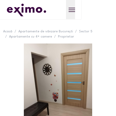
Acasă
/
Apartamente de vânzare București
/
Sector 5
/
Apartamente cu 4+ camere
/
Proprietar