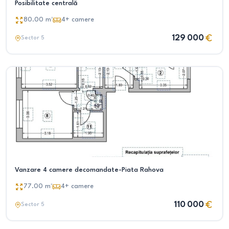
Posibilitate centrală
80.00
m²
4+
camere
129 000
Sector 5
Vanzare 4 camere decomandate-Piata Rahova
77.00
m²
4+
camere
110 000
Sector 5