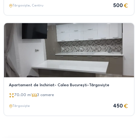
500
Târgoviște
, Centru
Apartament de închiriat- Calea București-Târgoviște
70.00
m²
3
camere
450
Târgoviște