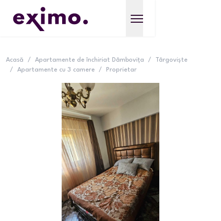
Acasă
/
Apartamente de închiriat Dâmbovița
/
Târgoviște
/
Apartamente cu 3 camere
/
Proprietar