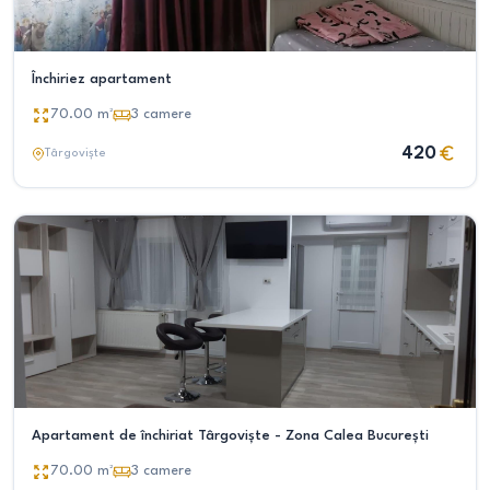
Închiriez apartament
70.00
m²
3
camere
420
Târgoviște
Apartament de închiriat Târgoviște - Zona Calea București
70.00
m²
3
camere