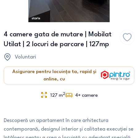
4 camere gata de mutare | Mobilat
Utilat | 2 locuri de parcare | 127mp
Voluntari
Asigurare pentru locuința ta, rapid și
online, cu
2
127
m
4+
camere
Descoperă un apartament în care arhitectura
contemporană, designul interior și calitatea execuției se
întâlnesc pentru a crea o locuință cu adevărat specială.