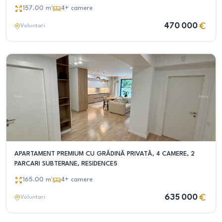
157.00
m²
4+
camere
470 000
Voluntari
APARTAMENT PREMIUM CU GRĂDINĂ PRIVATĂ, 4 CAMERE, 2
PARCARI SUBTERANE, RESIDENCE5
165.00
m²
4+
camere
635 000
Voluntari