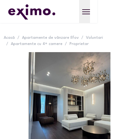
Acasă
/
Apartamente de vânzare Ilfov
/
Voluntari
/
Apartamente cu 4+ camere
/
Proprietar