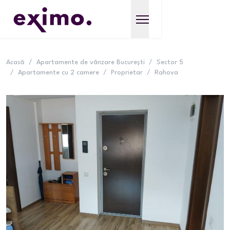
Acasă
/
Apartamente de vânzare București
/
Sector 5
/
Apartamente cu 2 camere
/
Proprietar
/
Rahova