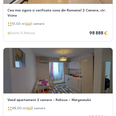
Cea mai sigura si verificata zona din Romania! 2 Camere, str.
Vicina
51.00
m²
2
camere
98 888
Sector 5
, Rahova
Vand apartament 2 camere - Rahova – Margeanului
48.00
m²
2
camere