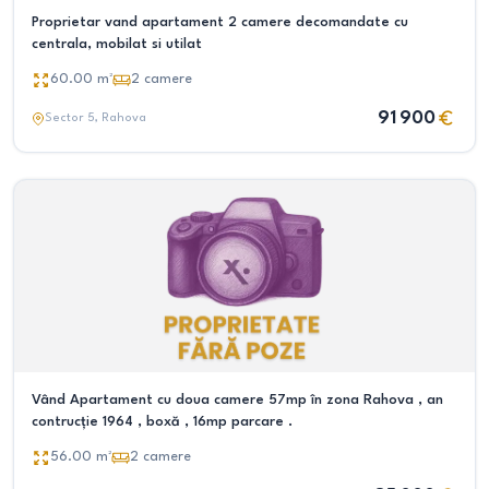
Proprietar vand apartament 2 camere decomandate cu
centrala, mobilat si utilat
60.00
m²
2
camere
91 900
Sector 5
, Rahova
Vând Apartament cu doua camere 57mp în zona Rahova , an
contrucție 1964 , boxă , 16mp parcare .
56.00
m²
2
camere