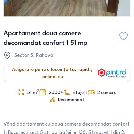
Apartament doua camere
decomandat confort 1 51 mp
Sector 5
, Rahova
Asigurare pentru locuința ta, rapid și
online, cu
2
51
m
2000+
Etajul 1
2
camere
Decomandat
Vând apartament cu doua camere decomandat confort
1, București sect 5 str garoafei nr 136, 51 mp, et 1 din 2,