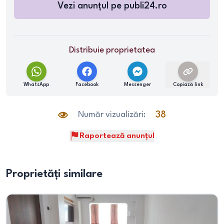
Vezi anunțul pe
publi24.ro
Distribuie proprietatea
WhatsApp
Facebook
Messenger
Copiază link
Număr vizualizări:
38
Raportează anunțul
Proprietăți similare