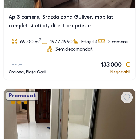
Ap 3 camere, Brazda zona Guliver, mobilat
complet si utilat, direct proprietar
2
69.00
m
1977-1990
Etajul 4
3
camere
Semidecomandat
Locație:
133 000
Craiova
, Piața Gării
Negociabil
Promovat