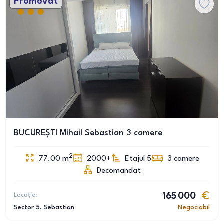
Promovat
BUCUREȘTI Mihail Sebastian 3 camere
2
77.00
m
2000+
Etajul 5
3
camere
Decomandat
Locație:
165 000
Sector 5
, Sebastian
Negociabil