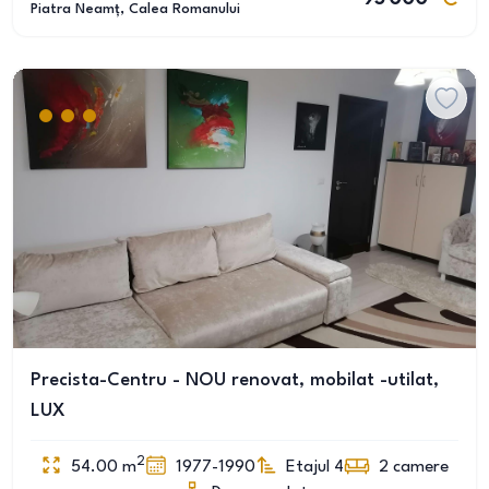
Piatra Neamț
, Calea Romanului
Precista-Centru - NOU renovat, mobilat -utilat,
LUX
2
54.00
m
1977-1990
Etajul 4
2
camere