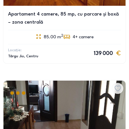
Apartament 4 camere, 85 mp, cu parcare și boxă
– zona centrală
2
85.00
m
4+
camere
Locație:
139 000
Târgu Jiu
, Centru