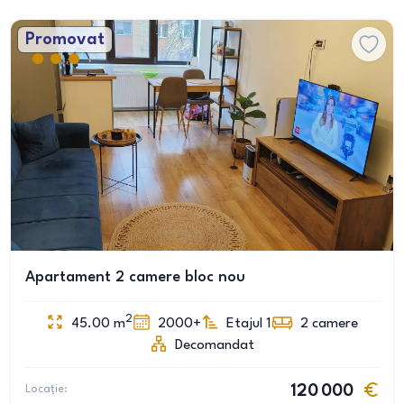
Promovat
Apartament 2 camere bloc nou
2
45.00
m
2000+
Etajul 1
2
camere
Decomandat
Locație:
120 000