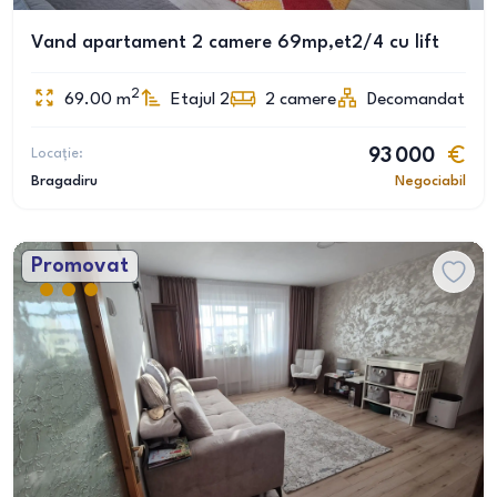
Vand apartament 2 camere 69mp,et2/4 cu lift
2
69.00
m
Etajul 2
2
camere
Decomandat
Locație:
93 000
Bragadiru
Negociabil
Promovat