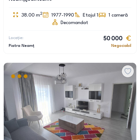
2
38.00
m
1977-1990
Etajul 1
1
cameră
Decomandat
Locație:
50 000
Piatra Neamț
Negociabil