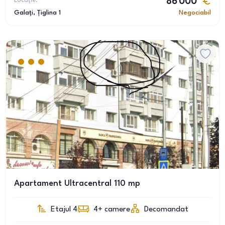
Locație:
86 000
Galați
, Țiglina 1
Negociabil
Apartament Ultracentral 110 mp
Etajul 4
4+
camere
Decomandat