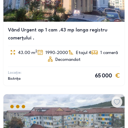
Vând Urgent ap 1 cam .43 mp langa registru
comerțului .
2
43.00
m
1990-2000
Etajul 4
1
cameră
Decomandat
Locație:
65 000
Bistrița