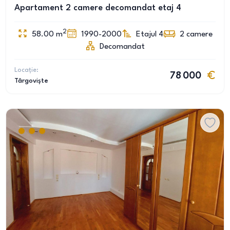
Apartament 2 camere decomandat etaj 4
2
58.00
m
1990-2000
Etajul 4
2
camere
Decomandat
Locație:
78 000
Târgoviște