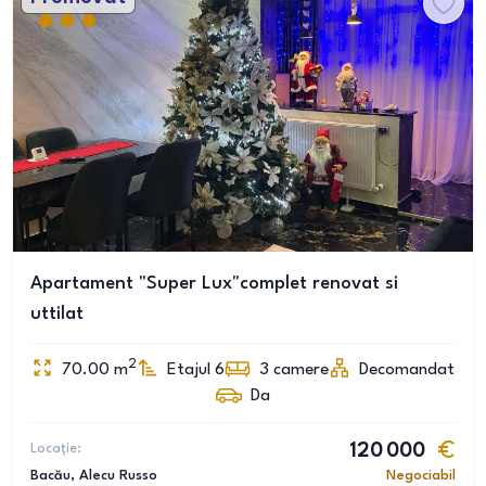
Apartament "Super Lux"complet renovat si
uttilat
2
70.00
m
Etajul 6
3
camere
Decomandat
Da
Locație:
120 000
Bacău
, Alecu Russo
Negociabil