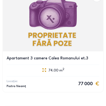
Apartament 3 camere Calea Romanului et.3
2
74.00
m
Locație:
77 000
Piatra Neamț