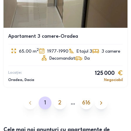
Apartament 3 camere-Oradea
2
65.00
m
1977-1990
Etajul 3
3
camere
Decomandat
Da
Locație:
125 000
Oradea
, Dacia
Negociabil
1
2
…
616
Cele mai noi anunțuri cu apartamente de