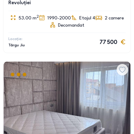
Revoluției
2
53.00
m
1990-2000
Etajul 4
2
camere
Decomandat
Locație:
77 500
Târgu Jiu