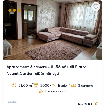
Apartament 3 camere - 81.56 m² utili Piatra
Neamț,CartierTeiDărmănești
2
81.00
m
2000+
Etajul 4
3
camere
Decomandat
Locație:
95 000