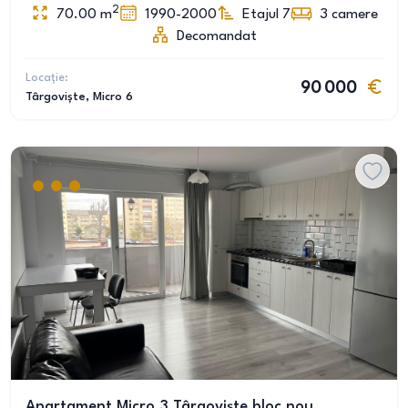
2
70.00
m
1990-2000
Etajul 7
3
camere
Decomandat
Locație:
90 000
Târgoviște
, Micro 6
Apartament Micro 3 Târgoviște bloc nou