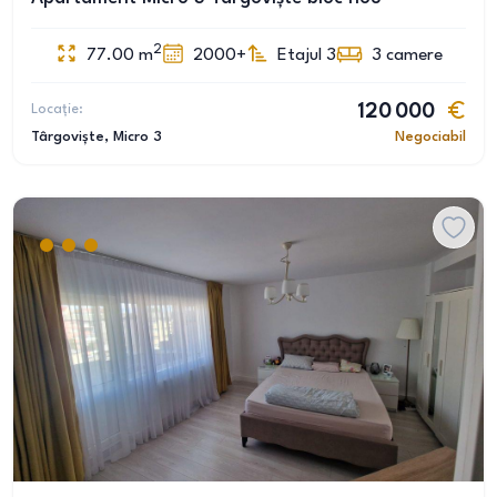
2
77.00
m
2000+
Etajul 3
3
camere
Locație:
120 000
Târgoviște
, Micro 3
Negociabil