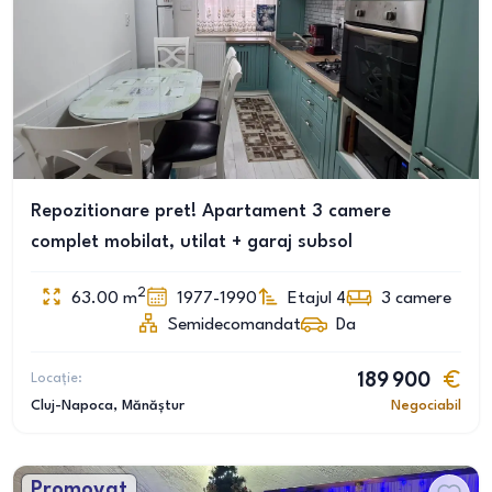
Repozitionare pret! Apartament 3 camere
complet mobilat, utilat + garaj subsol
2
63.00
m
1977-1990
Etajul 4
3
camere
Semidecomandat
Da
Locație:
189 900
Cluj-Napoca
, Mănăștur
Negociabil
Promovat