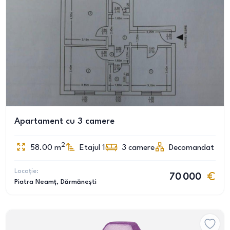
Apartament cu 3 camere
2
58.00
m
Etajul 1
3
camere
Decomandat
Locație:
70 000
Piatra Neamț
, Dărmănești