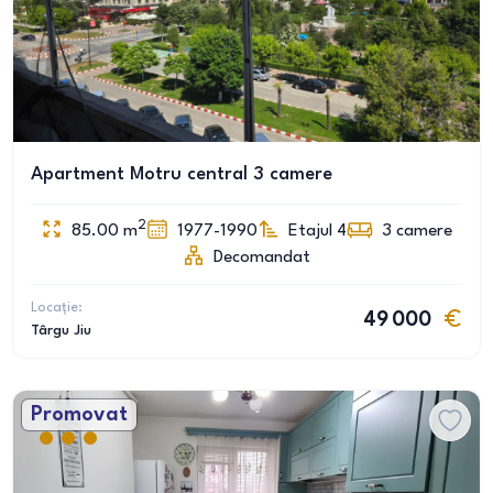
Apartment Motru central 3 camere
2
85.00
m
1977-1990
Etajul 4
3
camere
Decomandat
Locație:
49 000
Târgu Jiu
Promovat