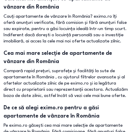
vânzare din România
Cauți apartamente de vânzare în România? eximo.ro îți
oferă anunțuri verificate, fără comision și fără anunțuri false
sau expirate, pentru a găsi locuința ideală într-un timp scurt.
Indiferent dacă dorești o locuință personală sau o investiție
imobiliară, ai acces la cele mai noi oferte actualizate zilnic.
Cea mai mare selecție de apartamente de
vânzare din România
Compară rapid prețuri, suprafețe și facilități la sute de
apartamente în România , cu ajutorul filtrelor avansate și al
ofertelor actualizate zilnic de pe eximo.ro și ia legătura
direct cu proprietarii sau reprezentanții acestora. Actualizăm
baza de date zilnic, astfel încât să vezi cele mai bune oferte.
De ce să alegi eximo.ro pentru a găsi
apartamente de vânzare în România
Pe eximo.ro găsești cea mai mare selecție de apartamente
de vânzare în România. Fără comisioane, fără anunțuri false,