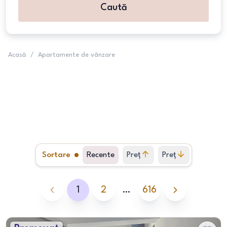
Caută
Acasă
/
Apartamente de vânzare
Sortare
Recente
Preț
Preț
crescător
descrescător
1
2
…
616