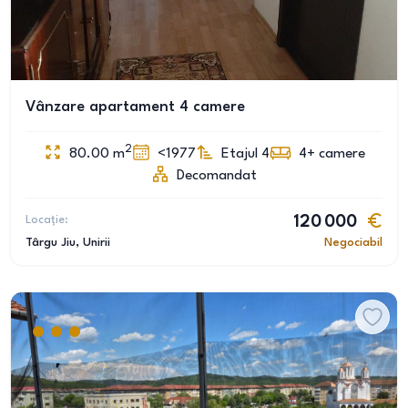
Vânzare apartament 4 camere
2
80.00
m
<1977
Etajul 4
4+
camere
Decomandat
Locație:
120 000
Târgu Jiu
, Unirii
Negociabil