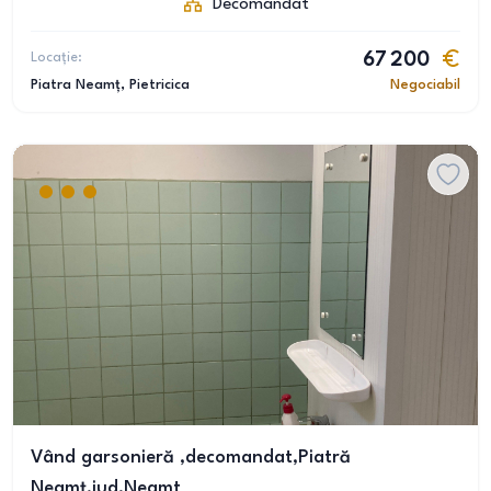
Decomandat
Locație:
67 200
Piatra Neamț
, Pietricica
Negociabil
Vând garsonieră ,decomandat,Piatră
Neamț,jud.Neamt