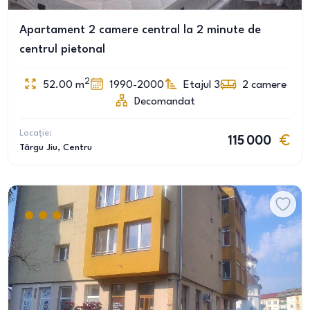
Apartament 2 camere central la 2 minute de
centrul pietonal
2
52.00
m
1990-2000
Etajul 3
2
camere
Decomandat
Locație:
115 000
Târgu Jiu
, Centru