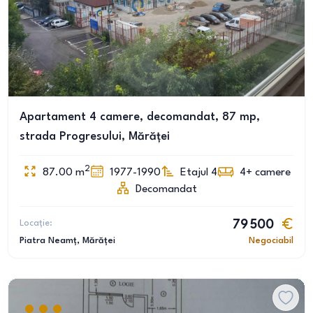
Apartament 4 camere, decomandat, 87 mp,
strada Progresului, Mărăței
2
87.00
m
1977-1990
Etajul 4
4+
camere
Decomandat
Locație:
79 500
Piatra Neamț
, Mărăței
Negociabil