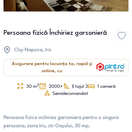
Persoana fizică Închiriez garsonieră
Cluj-Napoca
, Iris
Asigurare pentru locuința ta, rapid și
online, cu
2
30
m
2000+
Etajul 3
1
cameră
Semidecomandat
Persoana fizica inchiriez garsoniera pentru o singura
persoana, zona Iris, str Oașului, 30 mp.