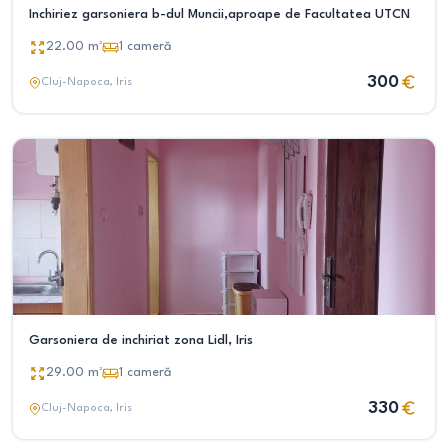
Inchiriez garsoniera b-dul Muncii,aproape de Facultatea UTCN
22.00
m²
1
cameră
300
Cluj-Napoca
, Iris
Garsoniera de inchiriat zona Lidl, Iris
29.00
m²
1
cameră
330
Cluj-Napoca
, Iris