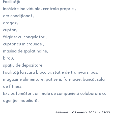
Facilități:
încălzire individuala, centrala proprie ,
aer condiționat ,
aragaz,
cuptor,
frigider cu congelator ,
cuptor cu microunde ,
masina de spălat haine,
birou,
spațiu de depozitare
Facilități la scara blocului: statie de tramvai si bus,
magazine alimentare, patiserii, farmacie, bancă, sala
de fitness
Exclus fumători, animale de companie si colaborare cu
agenție imobiliară.
Adăugat -
03 martie 2026 la 23:32