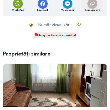
WhatsApp
Facebook
Messenger
Copiază link
Număr vizualizări:
37
Raportează anunțul
Proprietăți similare