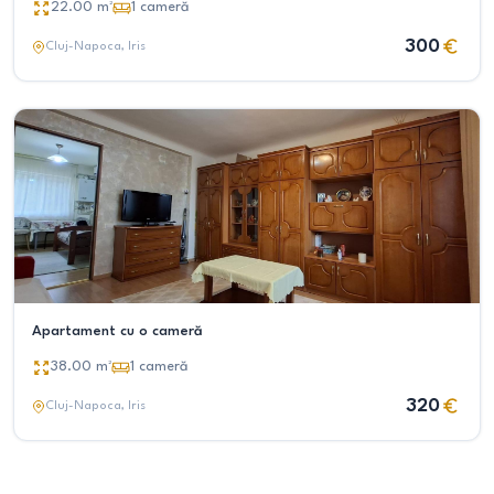
22.00
m²
1
cameră
300
Cluj-Napoca
, Iris
Apartament cu o cameră
38.00
m²
1
cameră
320
Cluj-Napoca
, Iris