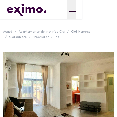
Acasă
/
Apartamente de închiriat Cluj
/
Cluj-Napoca
/
Garsoniere
/
Proprietar
/
Iris