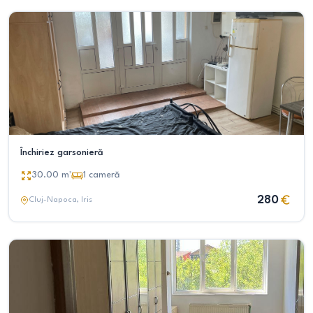
Închiriez garsonieră
30.00
m²
1
cameră
280
Cluj-Napoca
, Iris