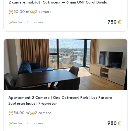
2 camere mobilat, Cotroceni — 6 min UMF Carol Davila
50.00
m²
2
camere
750
Sector 5
, Cotroceni
Apartament 2 Camere | One Cotroceni Park | Loc Parcare
Subteran Inclus | Proprietar
54.00
m²
2
camere
980
Sector 5
, Cotroceni