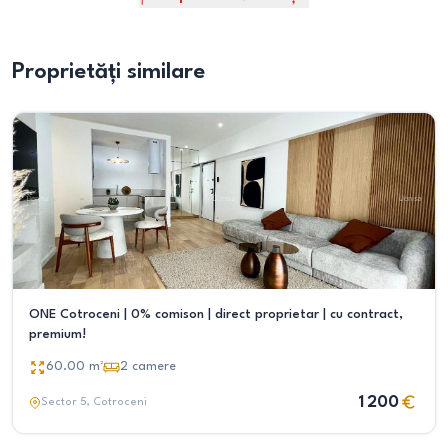
Proprietăți similare
ONE Cotroceni | 0% comison | direct proprietar | cu contract,
premium!
60.00
m²
2
camere
1 200
Sector 5
, Cotroceni