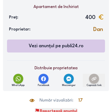
Apartament
de închiriat
400
Preț:
Dan
Proprietar:
Vezi anunțul pe
publi24.ro
Distribuie proprietatea
WhatsApp
Facebook
Messenger
Copiază link
Număr vizualizări:
17
Raportează anunțul