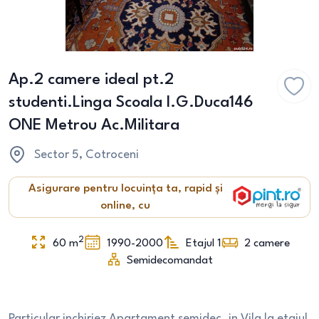
Ap.2 camere ideal pt.2
studenti.Linga Scoala I.G.Duca146
ONE Metrou Ac.Militara
Sector 5
, Cotroceni
Asigurare pentru locuința ta, rapid și
online, cu
2
60
m
1990-2000
Etajul 1
2
camere
Semidecomandat
Particular inchiriez Apartament semidec.,in Vila la etajul