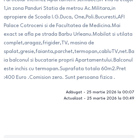
1,in zona Panduri Statia de metrou Ac.Militara,in
apropiere de Scoala I.G.Duca, One,Poli.Bucuresti,AFI
Palace Cotroceni si de Facultatea de Medicina.Mai
exact se afla pe strada Barbu Urleanu.Mobilat si utilata
complet,aragaz,frigider,TV, masina de
spalat,gresie,faianta,parchet,termopan,cabluTV,net.Ba
ia balconul si bucatarie proprii Apartamentului.Balconul
este inchis cu termopan.Suprafata totala 60m2.Pret
:400 Euro .Comision zero. Sunt persoana fizica .
Adăugat -
25 martie 2026 la 00:07
Actualizat -
25 martie 2026 la 00:49