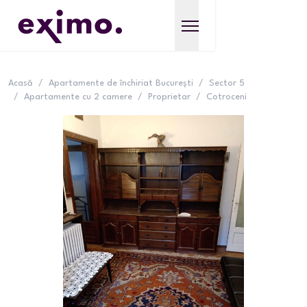
Acasă
/
Apartamente de închiriat București
/
Sector 5
/
Apartamente cu 2 camere
/
Proprietar
/
Cotroceni