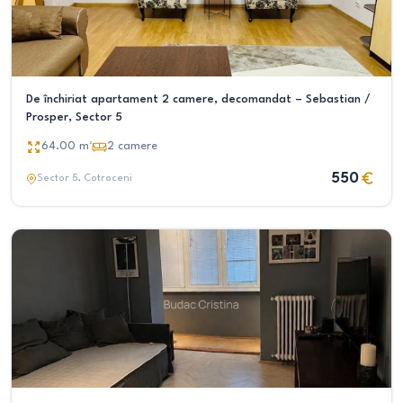
De închiriat apartament 2 camere, decomandat – Sebastian /
Prosper, Sector 5
64.00
m²
2
camere
550
Sector 5
, Cotroceni