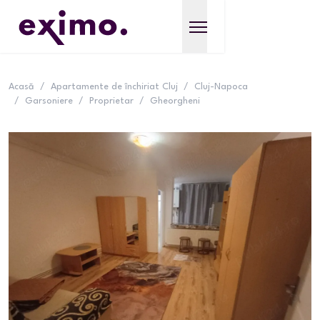
Acasă
/
Apartamente de închiriat Cluj
/
Cluj-Napoca
/
Garsoniere
/
Proprietar
/
Gheorgheni