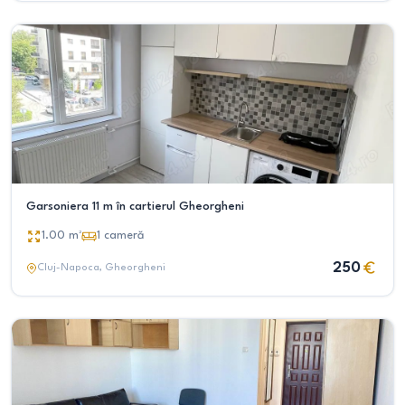
Garsoniera 11 m în cartierul Gheorgheni
1.00
m²
1
cameră
250
Cluj-Napoca
, Gheorgheni