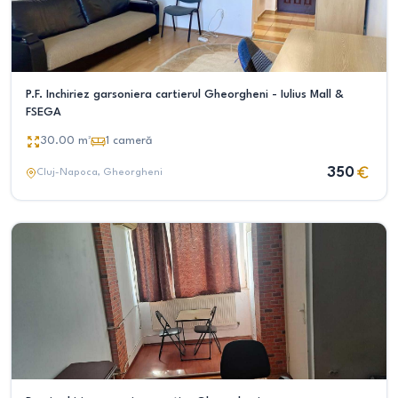
P.F. Inchiriez garsoniera cartierul Gheorgheni - Iulius Mall &
FSEGA
30.00
m²
1
cameră
350
Cluj-Napoca
, Gheorgheni