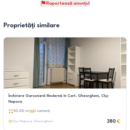
Raportează anunțul
Proprietăți similare
Închiriere Garsonieră Modernă în Cart. Gheorgheni, Cluj-
Napoca
30.00
m²
1
cameră
380
Cluj-Napoca
, Gheorgheni