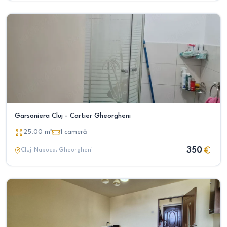
Garsoniera Cluj - Cartier Gheorgheni
25.00
m²
1
cameră
350
Cluj-Napoca
, Gheorgheni