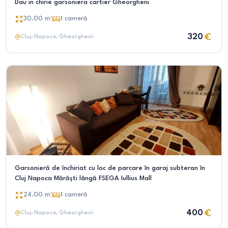
Dau in chirie garsoniera cartier Gheorgheni
30.00
m²
1
cameră
320
Cluj-Napoca
, Gheorgheni
Garsonieră de închiriat cu loc de parcare în garaj subteran în
Cluj Napoca Mărăști lângă FSEGA Iullius Mall
24.00
m²
1
cameră
400
Cluj-Napoca
, Gheorgheni