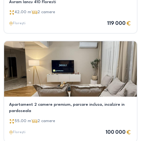
Avram Iancu 410 Floresti
42.00
m²
2
camere
119 000
Florești
Apartament 2 camere premium, parcare inclusa, incalzire in
pardoseala
55.00
m²
2
camere
100 000
Florești