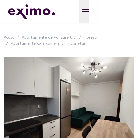
Acasă
/
Apartamente de vânzare Cluj
/
Florești
/
Apartamente cu 2 camere
/
Proprietar