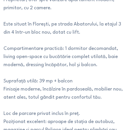
primitor, cu 2 camere.
Este situat în Florești, pe strada Abatorului, la etajul 3
din 4 într-un bloc nou, dotat cu lift.
Compartimentare practică: 1 dormitor decomandat,
living open-space cu bucătărie complet utilată, baie
modernă, dressing încăpător, hol și balcon.
Suprafață utilă: 39 mp + balcon
Finisaje moderne, încălzire în pardoseală, mobilier nou,
atent ales, totul gândit pentru confortul tău.
Loc de parcare privat inclus în preț.
Poziționat excelent: aproape de stația de autobuz,
magazine și parcul Poligon ideal pentru plimbări sau