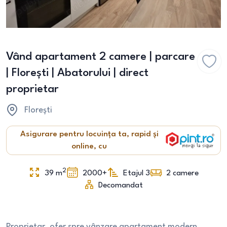
Vând apartament 2 camere | parcare
| Florești | Abatorului | direct
proprietar
Florești
Asigurare pentru locuința ta, rapid și
online, cu
2
39
m
2000+
Etajul 3
2
camere
Decomandat
Proprietar, ofer spre vânzare apartament modern,