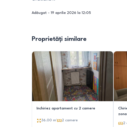
Adăugat -
19 aprilie 2026 la 12:05
Proprietăți similare
Inchiriez apartament cu 2 camere
Chir
zona
36.00
m²
2
camere
2