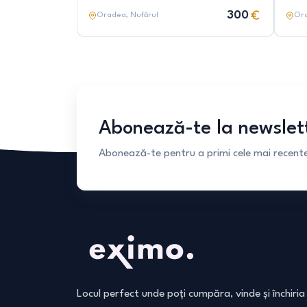
300
Oradea
, Nufărul
Or
Abonează-te la newslet
Abonează-te pentru a primi cele mai recente 
Locul perfect unde poți cumpăra, vinde și închiria