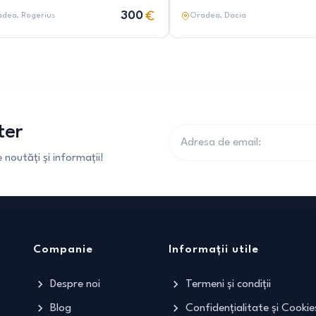
300
adea
, Rogerius
Oradea
, Dacia
ter
noutăți și informații!
Companie
Informații utile
Despre noi
Termeni și condiții
Blog
Confidențialitate și Cookie