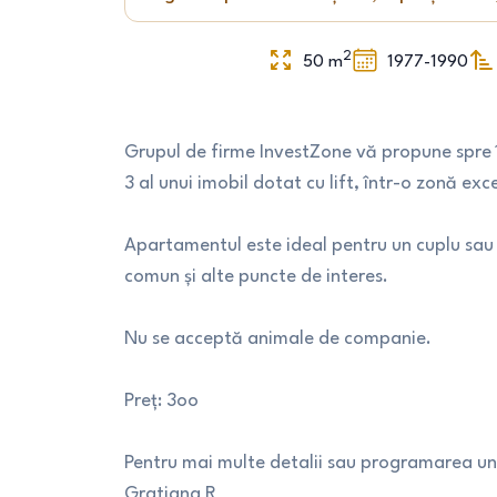
2
50
m
1977-1990
Grupul de firme InvestZone vă propune spre î
3 al unui imobil dotat cu lift, într-o zonă e
Apartamentul este ideal pentru un cuplu sau
comun și alte puncte de interes.
Nu se acceptă animale de companie.
Preț: 3oo
Pentru mai multe detalii sau programarea une
Gratiana R