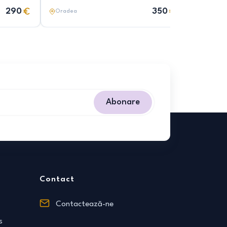
290
350
Oradea
Oradea
Abonare
Contact
Contactează-ne
s