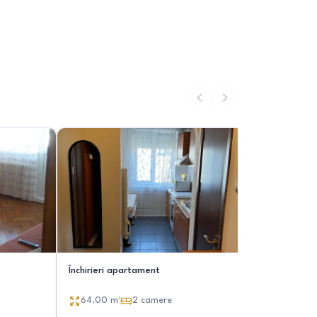
Închirieri apartament
Apartamen
64.00
m²
2
camere
50.00