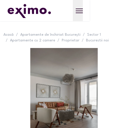
Acasă
/
Apartamente de închiriat București
/
Sector 1
/
Apartamente cu 2 camere
/
Proprietar
/
Bucurestii noi