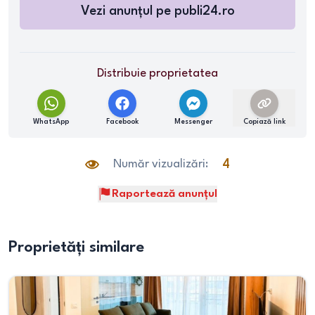
Vezi anunțul pe
publi24.ro
Distribuie proprietatea
WhatsApp
Facebook
Messenger
Copiază link
Număr vizualizări:
4
Raportează anunțul
Proprietăți similare