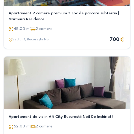
Apartament 2 camere premium + Loc de parcare subteran |
Marmura Residence
48.00
m²
2
camere
700
Sector 1
, Bucureștii Noi
Apartament de vis in Afi City Bucurestii Noi! De Inchiriat!
52.00
m²
2
camere