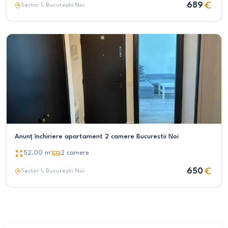
689
Sector 1
, Bucureștii Noi
Anunț închiriere apartament 2 camere Bucurestii Noi
52.00
m²
2
camere
650
Sector 1
, Bucureștii Noi