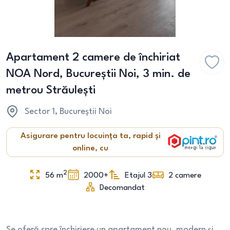
Apartament 2 camere de închiriat
NOA Nord, Bucureștii Noi, 3 min. de
metrou Străulești
Sector 1
, Bucureștii Noi
Asigurare pentru locuința ta, rapid și
online, cu
2
56
m
2000+
Etajul 3
2
camere
Decomandat
Se oferă spre închiriere un apartament nou, modern și