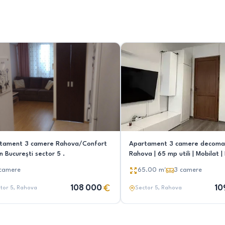
tament 3 camere Rahova/Confort
Apartament 3 camere decoma
 București sector 5 .
Rahova | 65 mp utili | Mobilat | 
109.900
camere
65.00
m²
3
camere
108 000
10
tor 5
, Rahova
Sector 5
, Rahova