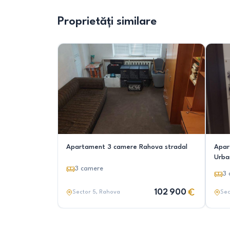
Proprietăți similare
Apartament 3 camere Rahova stradal
Apar
Urban
3
camere
3
102 900
Sector 5
, Rahova
Sec