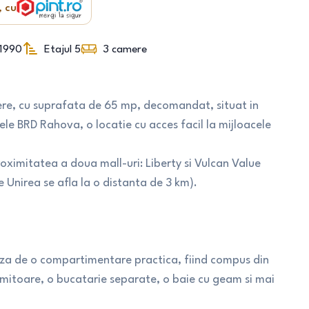
, cu
1990
Etajul 5
3
camere
, cu suprafata de 65 mp, decomandat, situat in
tele BRD Rahova, o locatie cu acces facil la mijloacele
oximitatea a doua mall-uri: Liberty si Vulcan Value
e Unirea se afla la o distanta de 3 km).
iaza de o compartimentare practica, fiind compus din
ormitoare, o bucatarie separate, o baie cu geam si mai