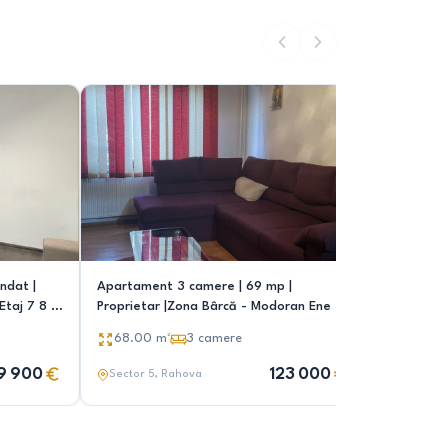
ndat |
Apartament 3 camere | 69 mp |
Apartame
Etaj 7 8 |
Proprietar |Zona Bârcă - Modoran Ene
Rahova | 6
€
68.00
m²
3
camere
65.00
9 900
123 000
Sector 5
, Rahova
Sector 5