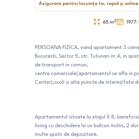
Asigurare pentru locuința ta, rapid și online
2
65
m
1977-
PERSOANA FIZICA, vand apartament 3 camere
Bucuresti, Sector 5, str. Tutunari nr.4, in spa
de transport in comun,
centre comerciale(apartamentul se afla in pr
Center),scoli si alte puncte de interes(fata d
Apartamentul situate la etajul 5 8, benefic
living cu deschidere la un balcon inchis, 2 d
multe spatii de depozitare.