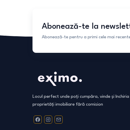
Abonează-te la newslet
Abonează-te pentru a primi cele mai recente 
Locul perfect unde poți cumpăra, vinde și închiria
proprietăți imobiliare fără comision