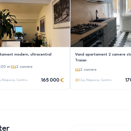
tament modern, ultracentral
Vand apartament 2 camere st
Traian
.00
m²
2
camere
2
camere
165 000
17
j-Napoca
, Centru
Cluj-Napoca
, Centru
ter