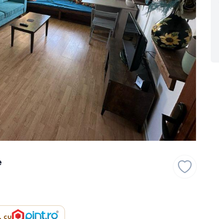
e
, cu