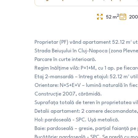
2
52
m
20
Proprietar (PF) vând apartament 52.12 m² util
Strada Beiușului în Cluj-Napoca (zona Plevne
Parcare în curte interioară.
Regim înălțime vilă: P+1+M, cu 1 ap. pe fiecare
Etaj 2-mansardă – întreg etajul: 52.12 m² util
Orientare: N+S+E+V – luminã naturalã în fiec
Construcție 2007, cărămidă.
Suprafața totală de teren în proprietatea vil
Detalii apartament: 2 camere decomandate, b
Hol: pardoseală - SPC. Ușă metalică.
Baie: pardoseală – gresie, parțial faianță pe
Bucătărie: pardoseală - SPC. Se predă cu mobi