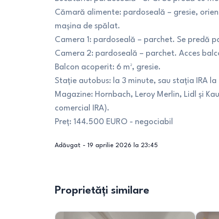
Cămară alimente: pardoseală – gresie, orienta
mașina de spălat.
Camera 1: pardoseală – parchet. Se predă pa
Camera 2: pardoseală – parchet. Acces balc
Balcon acoperit: 6 m², gresie.
Stație autobus: la 3 minute, sau stația IRA la
Magazine: Hornbach, Leroy Merlin, Lidl și Kau
comercial IRA).
Preț: 144.500 EURO - negociabil
Adăugat -
19 aprilie 2026 la 23:45
Proprietăți similare