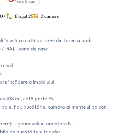
00+
Etajul 2
2
camere
i în vilă cu cotă parte ⅓ din teren și pod:
i/ IRA) - zona de case
 nivel.
i.
are încãpere a imobilului.
ei: 418 m², cotă parte ⅓.
aie, hol, bucătărie, cămară alimente și balcon.
 pereți – geam velux, orientare N.
la de bucătărie și frigider.