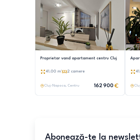
Proprietar vand apartament centru Cluj
Apar
41.00
m²
2
camere
41
162 900
Cluj-Napoca
, Centru
Clu
Abonează-te la newslet