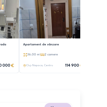
rada
Apartament de vânzare
Apartame
36.00
m²
2
camere
65.00
0 000
114 900
Cluj-Napoca
, Centru
Cluj-Nap