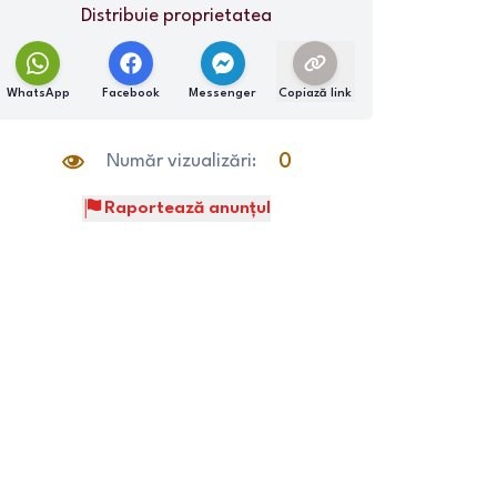
Distribuie proprietatea
WhatsApp
Facebook
Messenger
Copiază link
Număr vizualizări:
0
Raportează anunțul