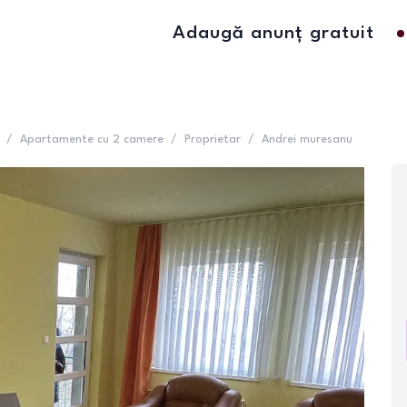
Adaugă anunț gratuit
/
Apartamente cu 2 camere
/
Proprietar
/
Andrei muresanu