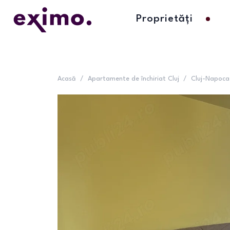
Proprietăți
Acasă
/
Apartamente de închiriat Cluj
/
Cluj-Napoca