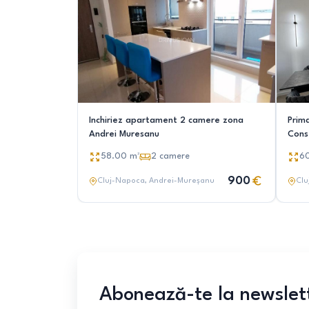
Inchiriez apartament 2 camere zona
Prima
Andrei Muresanu
Cons
58.00
m²
2
camere
6
900
Cluj-Napoca
, Andrei-Mureșanu
Clu
Abonează-te la newslet