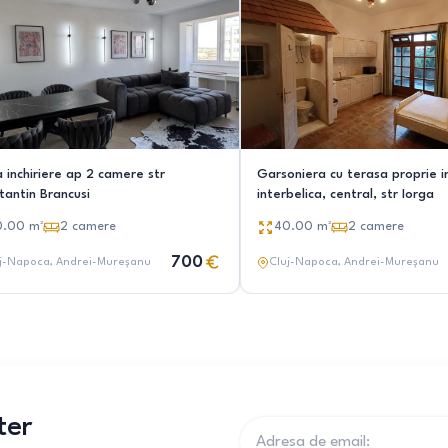
 inchiriere ap 2 camere str
Garsoniera cu terasa proprie in
tantin Brancusi
interbelica, central, str Iorga
0.00
m²
2
camere
40.00
m²
2
camere
700
j-Napoca
, Andrei-Mureșanu
Cluj-Napoca
, Andrei-Mureșanu
ter