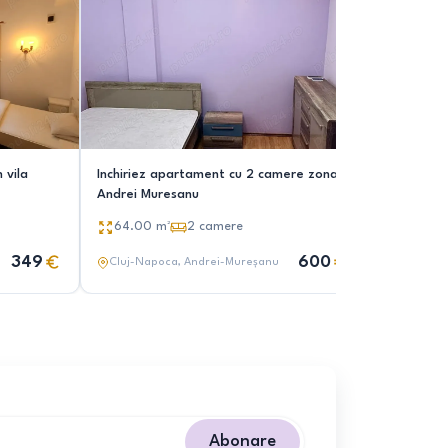
 vila
Inchiriez apartament cu 2 camere zona
Andrei Muresanu
64.00
m²
2
camere
349
600
Cluj-Napoca
, Andrei-Mureșanu
Abonare