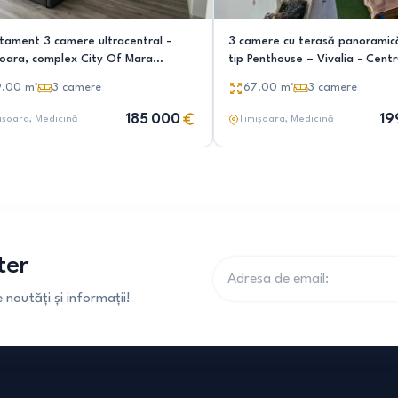
tament 3 camere ultracentral -
3 camere cu terasă panorami
soara, complex City Of Mara
tip Penthouse – Vivalia - Centr
rietar)
9.00
m²
3
camere
67.00
m²
3
camere
185 000
19
ișoara
, Medicină
Timișoara
, Medicină
ter
noutăți și informații!