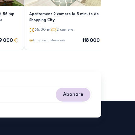
că 55 mp
Apartament 2 camere la 5 minute de
u
Shopping City
65.00
m²
2
camere
9 000
118 000
Timișoara
, Medicină
Abonare