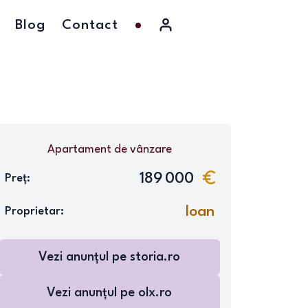
Blog
Contact
Apartament
de vânzare
189 000
Preț:
Ioan
Proprietar:
Vezi anunțul pe
storia.ro
Vezi anunțul pe
olx.ro