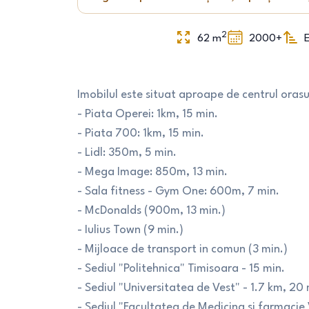
2
62
m
2000+
E
Imobilul este situat aproape de centrul orasul
- Piata Operei: 1km, 15 min.
- Piata 700: 1km, 15 min.
- Lidl: 350m, 5 min.
- Mega Image: 850m, 13 min.
- Sala fitness - Gym One: 600m, 7 min.
- McDonalds (900m, 13 min.)
- Iulius Town (9 min.)
- Mijloace de transport in comun (3 min.)
- Sediul "Politehnica" Timisoara - 15 min.
- Sediul "Universitatea de Vest" - 1.7 km, 20 
- Sediul "Facultatea de Medicina si farmacie 