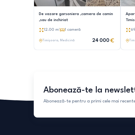
De vazare garsoniera ,camera de camin
Apar
,sau de inchiriat
Timi
(prop
12.00
m²
1
cameră
6
24 000
Timișoara
, Medicină
Tim
Abonează-te la newslet
Abonează-te pentru a primi cele mai recente 