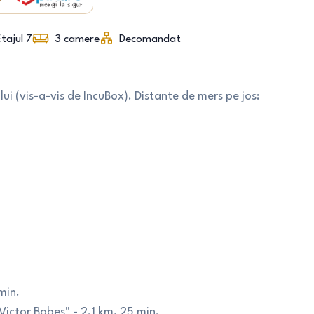
tajul 7
3
camere
Decomandat
ui (vis-a-vis de IncuBox). Distante de mers pe jos:
min.
Victor Babes" - 2.1 km, 25 min.