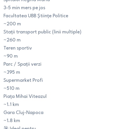
3-5 min mers pe jos
Facultatea UBB Științe Politice
~200 m
Stații transport public (linii multiple)
~260 m
Teren sportiv
~90 m
Parc / Spații verzi
~395 m
Supermarket Profi
~510 m
Piața Mihai Viteazul
~1.1 km
Gara Cluj-Napoca
~1.8 km
🎯 Ideal pentru