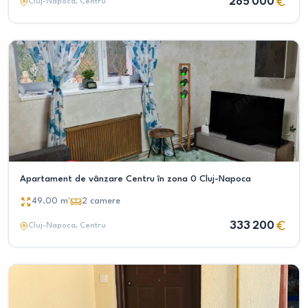
285 000
Cluj-Napoca
, Centru
Apartament de vânzare Centru în zona 0 Cluj-Napoca
49.00
m²
2
camere
333 200
Cluj-Napoca
, Centru