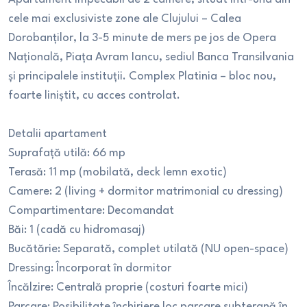
cele mai exclusiviste zone ale Clujului – Calea
Dorobanților, la 3-5 minute de mers pe jos de Opera
Națională, Piața Avram Iancu, sediul Banca Transilvania
și principalele instituții. Complex Platinia – bloc nou,
foarte liniștit, cu acces controlat.
Detalii apartament
Suprafață utilă: 66 mp
Terasă: 11 mp (mobilată, deck lemn exotic)
Camere: 2 (living + dormitor matrimonial cu dressing)
Compartimentare: Decomandat
Băi: 1 (cadă cu hidromasaj)
Bucătărie: Separată, complet utilată (NU open-space)
Dressing: Încorporat în dormitor
Încălzire: Centrală proprie (costuri foarte mici)
Parcare: Posibilitate închiriere loc parcare subterană în