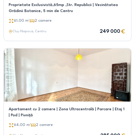
Proprietate Exclusivistă,65mp ,Str. Republicii | Vecinătatea
Grădinii Botanice, 5 min de Centru
61.00
m²
2
camere
249 000
Cluj-Napoca
, Centru
Apartament cu 2 camere | Zona Ultracentrală | Parcare | Etaj 1
| Pod | Pivniță
64.00
m²
2
camere