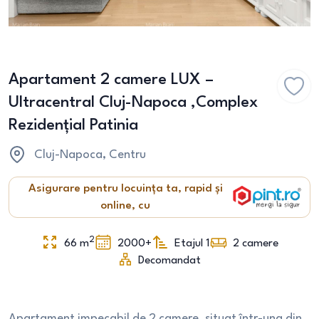
Apartament 2 camere LUX –
Ultracentral Cluj-Napoca ,Complex
Rezidențial Patinia
Cluj-Napoca
, Centru
Asigurare pentru locuința ta, rapid și
online, cu
2
66
m
2000+
Etajul 1
2
camere
Decomandat
Apartament impecabil de 2 camere, situat într-una din