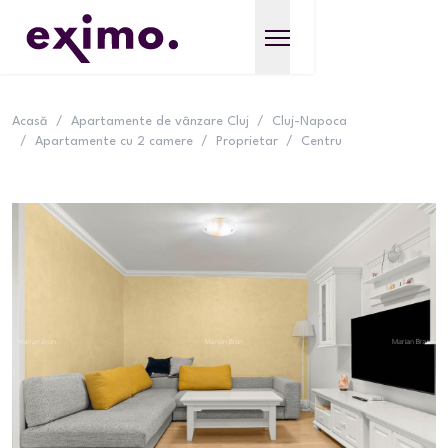
Acasă
/
Apartamente de vânzare Cluj
/
Cluj-Napoca
/
Apartamente cu 2 camere
/
Proprietar
/
Centru