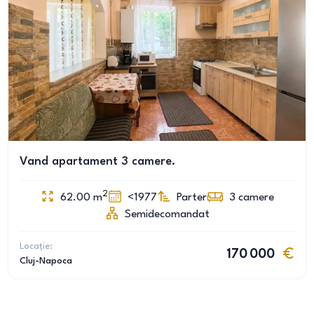
Vand apartament 3 camere.
2
62.00
m
<1977
Parter
3
camere
Semidecomandat
Locație:
170 000
Cluj-Napoca