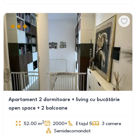
Apartament 2 dormitoare + living cu bucătărie
open space + 2 balcoane
2
52.00
m
2000+
Etajul 5
3
camere
Semidecomandat