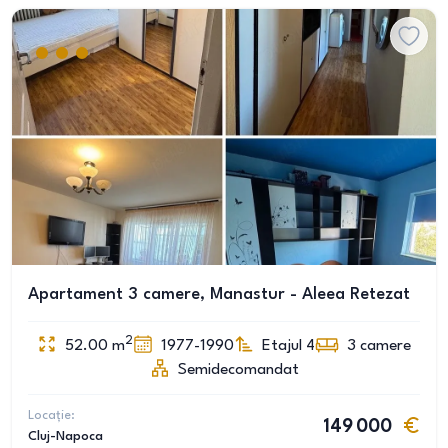
Apartament 3 camere, Manastur - Aleea Retezat
2
52.00
m
1977-1990
Etajul 4
3
camere
Semidecomandat
Locație:
149 000
Cluj-Napoca