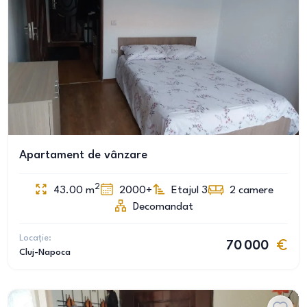
Apartament de vânzare
2
43.00
m
2000+
Etajul 3
2
camere
Decomandat
Locație:
70 000
Cluj-Napoca