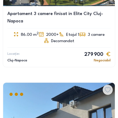
Apartament 3 camere finisat in Elite City Cluj-
Napoca
2
86.00
m
2000+
Etajul 1
3
camere
Decomandat
Locație:
279 900
Cluj-Napoca
Negociabil