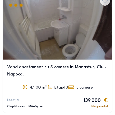
Vand apartament cu 3 camere in Manastur, Cluj-
Napoca.
2
47.00
m
Etajul 3
3
camere
Locație:
139 000
Cluj-Napoca
, Mănăștur
Negociabil