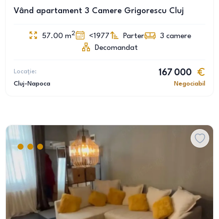
Vând apartament 3 Camere Grigorescu Cluj
2
57.00
m
<1977
Parter
3
camere
Decomandat
Locație:
167 000
Cluj-Napoca
Negociabil