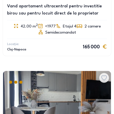
Vand apartament ultracentral pentru investitie
birou sau pentru locuit direct de la proprietar
2
42.00
m
<1977
Etajul 4
2
camere
Semidecomandat
Locație:
165 000
Cluj-Napoca