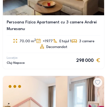
Persoana Fizica Apartament cu 3 camere Andrei
Muresanu
2
70.00
m
<1977
Etajul 1
3
camere
Decomandat
Locație:
298 000
Cluj-Napoca