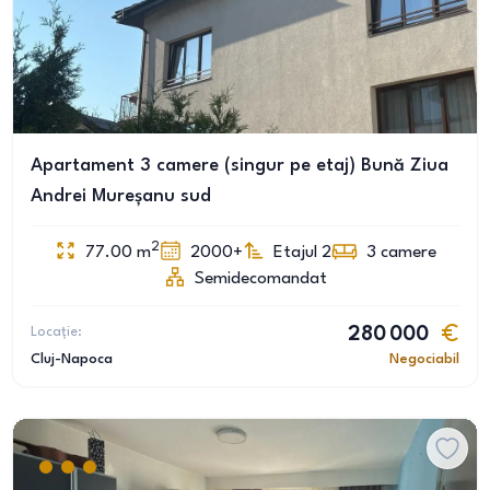
Apartament 3 camere (singur pe etaj) Bună Ziua
Andrei Mureșanu sud
2
77.00
m
2000+
Etajul 2
3
camere
Semidecomandat
Locație:
280 000
Cluj-Napoca
Negociabil