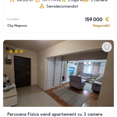
64.00
m
1977-1990
Etajul 4
3
camere
Semidecomandat
Locație:
159 000
Cluj-Napoca
Negociabil
Persoana Fizica vand apartament cu 3 camere