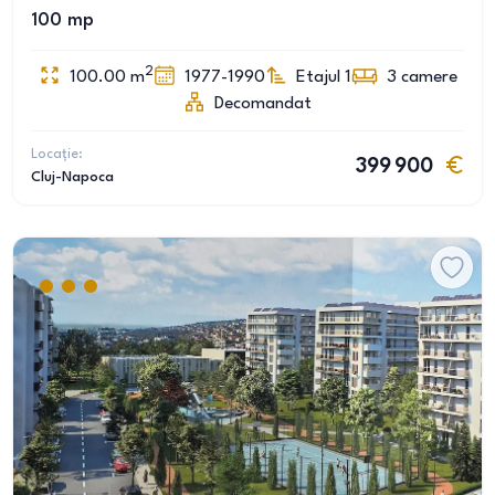
100 mp
2
100.00
m
1977-1990
Etajul 1
3
camere
Decomandat
Locație:
399 900
Cluj-Napoca