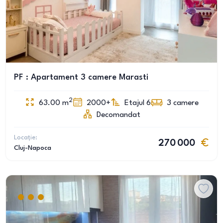
PF : Apartament 3 camere Marasti
2
63.00
m
2000+
Etajul 6
3
camere
Decomandat
Locație:
270 000
Cluj-Napoca