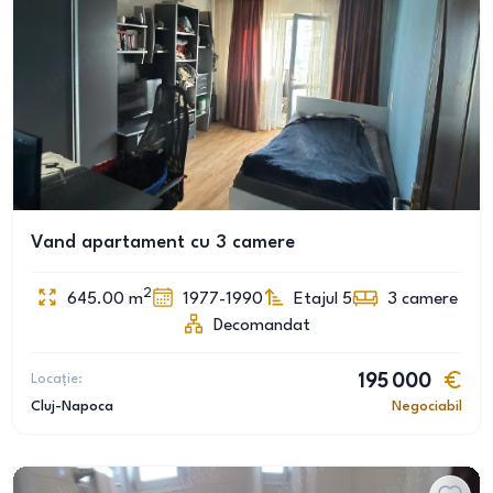
Vand apartament cu 3 camere
2
645.00
m
1977-1990
Etajul 5
3
camere
Decomandat
Locație:
195 000
Cluj-Napoca
Negociabil