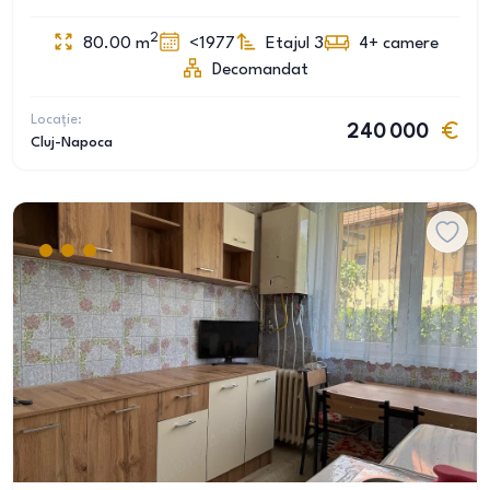
2
80.00
m
<1977
Etajul 3
4+
camere
Decomandat
Locație:
240 000
Cluj-Napoca