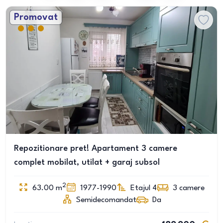
Promovat
Repozitionare pret! Apartament 3 camere
complet mobilat, utilat + garaj subsol
2
63.00
m
1977-1990
Etajul 4
3
camere
Semidecomandat
Da