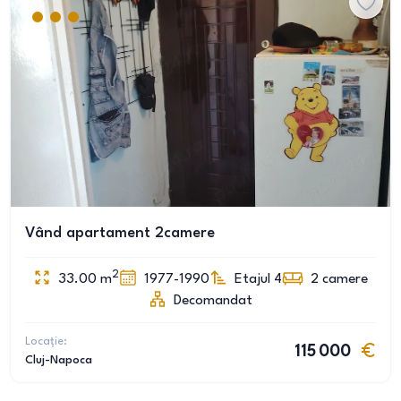
Vând apartament 2camere
2
33.00
m
1977-1990
Etajul 4
2
camere
Decomandat
Locație:
115 000
Cluj-Napoca