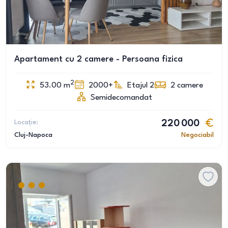
Apartament cu 2 camere - Persoana fizica
2
53.00
m
2000+
Etajul 2
2
camere
Semidecomandat
Locație:
220 000
Cluj-Napoca
Negociabil