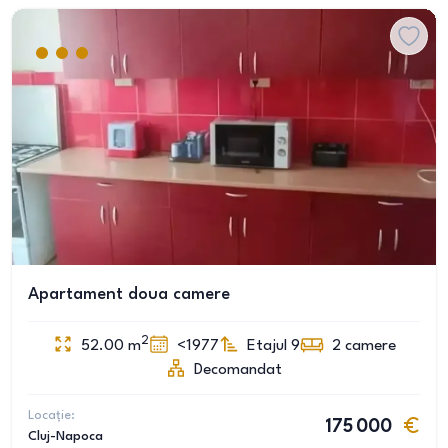
Apartament doua camere
2
52.00
m
<1977
Etajul 9
2
camere
Decomandat
Locație:
175 000
Cluj-Napoca