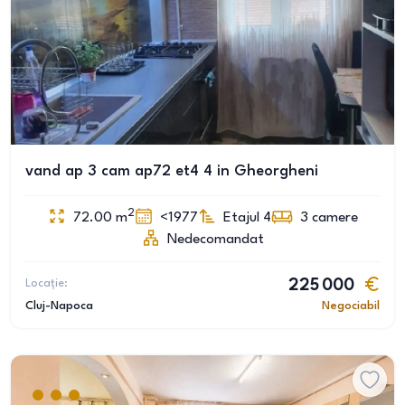
vand ap 3 cam ap72 et4 4 in Gheorgheni
2
72.00
m
<1977
Etajul 4
3
camere
Nedecomandat
Locație:
225 000
Cluj-Napoca
Negociabil