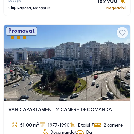
Locație:
189 900
Cluj-Napoca
, Mănăștur
Negociabil
Promovat
VAND APARTAMENT 2 CANERE DECOMANDAT
2
51.00
m
1977-1990
Etajul 7
2
camere
Decomandat
Da