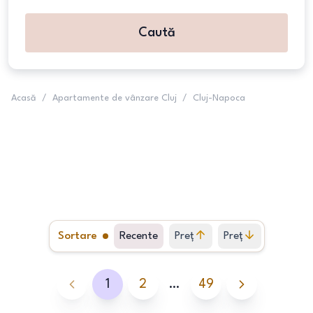
Caută
Acasă
/
Apartamente de vânzare Cluj
/
Cluj-Napoca
Sortare
Recente
Preț
Preț
crescător
descrescător
1
2
…
49