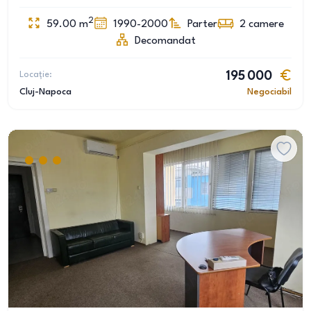
2
59.00
m
1990-2000
Parter
2
camere
Decomandat
Locație:
195 000
Cluj-Napoca
Negociabil