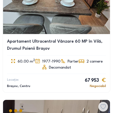
Apartament Ultracentral Vânzare 60 MP în Vilă,
Drumul Poienii Brașov
2
60.00
m
1977-1990
Parter
2
camere
Decomandat
Locație:
67 953
Brașov
, Centru
Negociabil