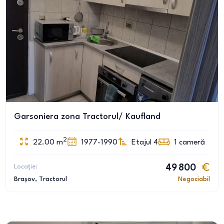
Garsoniera zona Tractorul/ Kaufland
2
22.00
m
1977-1990
Etajul 4
1
cameră
Locație:
49 800
Brașov
, Tractorul
Negociabil