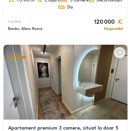
70.00
m
Etajul 6
3
camere
Decomandat
Da
Locație:
120 000
Bacău
, Alecu Russo
Negociabil
Apartament premium 3 camere, situat la doar 5