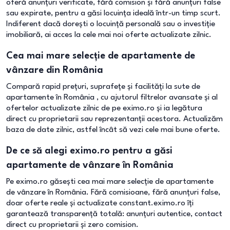
oferă anunțuri verificate, fără comision și fără anunțuri false
sau expirate, pentru a găsi locuința ideală într-un timp scurt.
Indiferent dacă dorești o locuință personală sau o investiție
imobiliară, ai acces la cele mai noi oferte actualizate zilnic.
Cea mai mare selecție de apartamente de
vânzare din România
Compară rapid prețuri, suprafețe și facilități la sute de
apartamente în România , cu ajutorul filtrelor avansate și al
ofertelor actualizate zilnic de pe eximo.ro și ia legătura
direct cu proprietarii sau reprezentanții acestora. Actualizăm
baza de date zilnic, astfel încât să vezi cele mai bune oferte.
De ce să alegi eximo.ro pentru a găsi
apartamente de vânzare în România
Pe eximo.ro găsești cea mai mare selecție de apartamente
de vânzare în România. Fără comisioane, fără anunțuri false,
doar oferte reale și actualizate constant.eximo.ro îți
garantează transparență totală: anunțuri autentice, contact
direct cu proprietarii și zero comision.