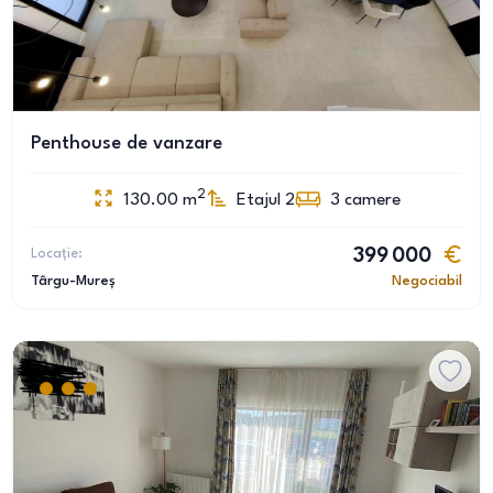
Penthouse de vanzare
2
130.00
m
Etajul 2
3
camere
Locație:
399 000
Târgu-Mureș
Negociabil