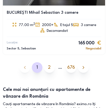
BUCUREȘTI Mihail Sebastian 3 camere
2
77.00
m
2000+
Etajul 5
3
camere
Decomandat
Locație:
165 000
Sector 5
, Sebastian
Negociabil
1
2
…
676
Cele mai noi anunțuri cu apartamente de
vânzare din România
Cauți apartamente de vânzare în România? eximo.ro îți