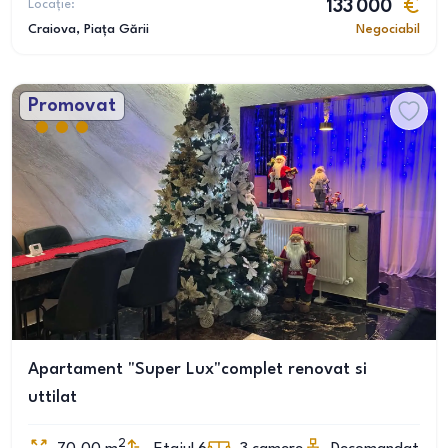
Locație:
133 000
Craiova
, Piața Gării
Negociabil
Promovat
Apartament "Super Lux"complet renovat si
uttilat
2