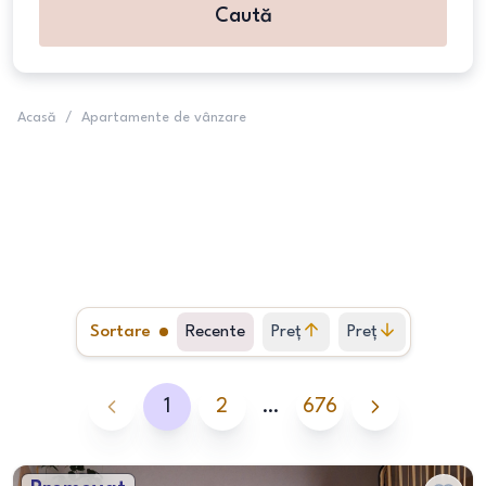
Caută
Acasă
/
Apartamente de vânzare
Sortare
Recente
Preț
Preț
crescător
descrescător
1
2
…
676