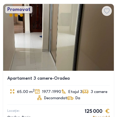
Promovat
Apartament 3 camere-Oradea
2
65.00
m
1977-1990
Etajul 3
3
camere
Decomandat
Da
Locație:
125 000