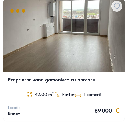
Proprietar vand garsoniera cu parcare
2
42.00
m
Parter
1
cameră
Locație:
69 000
Brașov