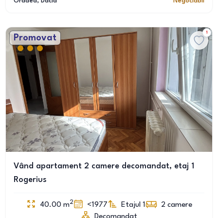
Oradea
, Dacia
Negociabil
1
Promovat
Vând apartament 2 camere decomandat, etaj 1
Rogerius
2
40.00
m
<1977
Etajul 1
2
camere
Decomandat