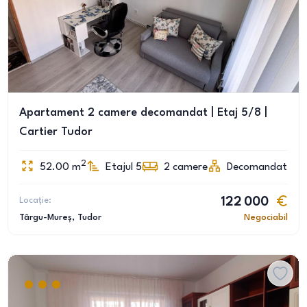
Apartament 2 camere decomandat | Etaj 5/8 |
Cartier Tudor
2
52.00
m
Etajul 5
2
camere
Decomandat
Locație:
122 000
Târgu-Mureș
, Tudor
Negociabil