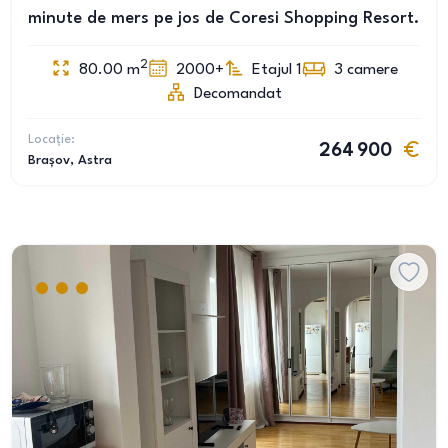
minute de mers pe jos de Coresi Shopping Resort.
2
80.00
m
2000+
Etajul 1
3
camere
Decomandat
Locație:
264 900
Brașov
, Astra