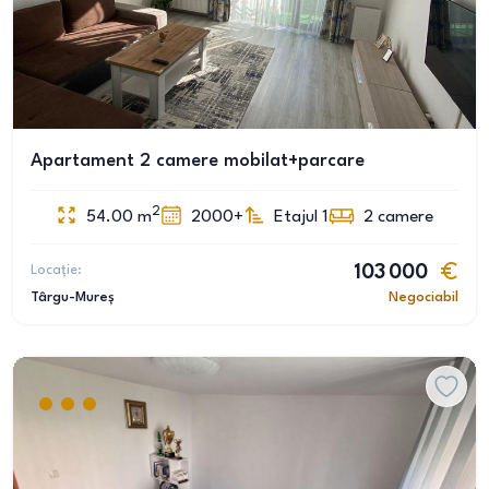
Apartament 2 camere mobilat+parcare
2
54.00
m
2000+
Etajul 1
2
camere
Locație:
103 000
Târgu-Mureș
Negociabil