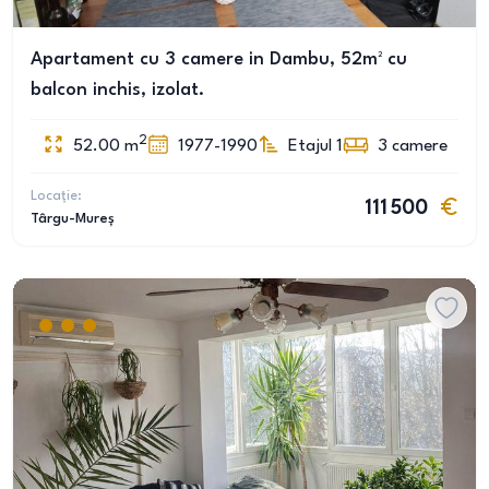
Apartament cu 3 camere in Dambu, 52m² cu
balcon inchis, izolat.
2
52.00
m
1977-1990
Etajul 1
3
camere
Locație:
111 500
Târgu-Mureș