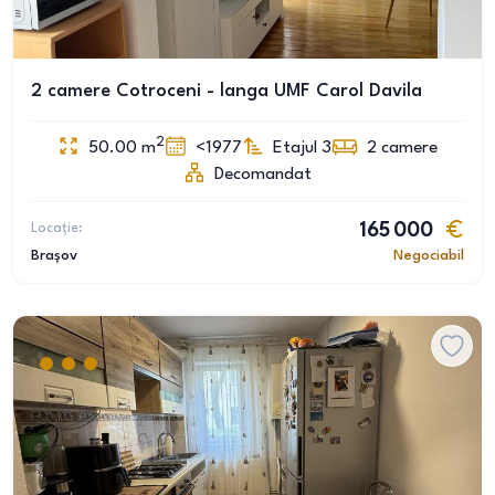
2 camere Cotroceni - langa UMF Carol Davila
2
50.00
m
<1977
Etajul 3
2
camere
Decomandat
Locație:
165 000
Brașov
Negociabil