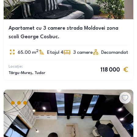
Apartamet cu 3 camere strada Moldovei zona
scoli George Cosbuc.
2
65.00
m
Etajul 4
3
camere
Decomandat
Locație:
118 000
Târgu-Mureș
, Tudor