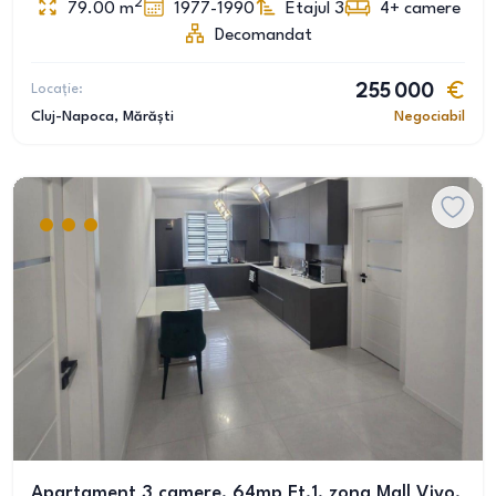
2
79.00
m
1977-1990
Etajul 3
4+
camere
Decomandat
Locație:
255 000
Cluj-Napoca
, Mărăști
Negociabil
Apartament 3 camere, 64mp Et.1, zona Mall Vivo,