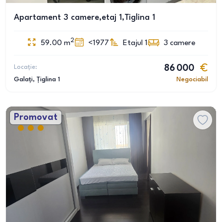
Apartament 3 camere,etaj 1,Tiglina 1
2
59.00
m
<1977
Etajul 1
3
camere
Locație:
86 000
Galați
, Țiglina 1
Negociabil
Promovat