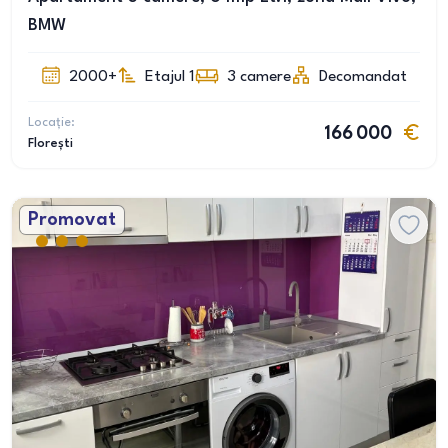
BMW
2000+
Etajul 1
3
camere
Decomandat
Locație:
166 000
Florești
Promovat