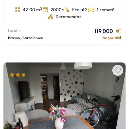
2
42.00
m
2000+
Etajul 3
1
cameră
Decomandat
Locație:
119 000
Brașov
, Bartolomeu
Negociabil