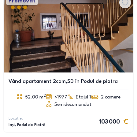
Promovat
Vând apartament 2cam,SD în Podul de piatra
2
52.00
m
<1977
Etajul 1
2
camere
Semidecomandat
Locație:
103 000
Iași
, Podul de Piatră