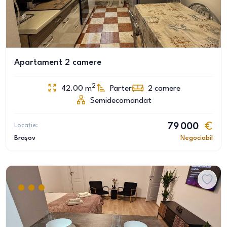
Apartament 2 camere
2
42.00
m
Parter
2
camere
Semidecomandat
Locație:
79 000
Brașov
Negociabil