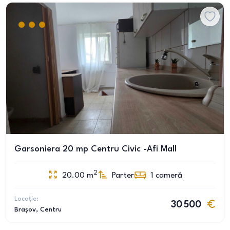
Garsoniera 20 mp Centru Civic -Afi Mall
2
20.00
m
Parter
1
cameră
Locație:
30 500
Brașov
, Centru