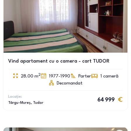
Vind apartament cu o camera - cart TUDOR
2
28.00
m
1977-1990
Parter
1
cameră
Decomandat
Locație:
64 999
Târgu-Mureș
, Tudor