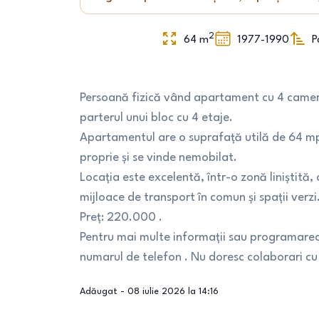
2
64
m
1977-1990
P
Persoană fizică vând apartament cu 4 camere
parterul unui bloc cu 4 etaje.
Apartamentul are o suprafață utilă de 64 mp
proprie și se vinde nemobilat.
Locația este excelentă, într-o zonă liniștită, 
mijloace de transport în comun și spații verzi
Preț: 220.000 .
Pentru mai multe informații sau programarea 
numarul de telefon . Nu doresc colaborari cu 
Adăugat -
08 iulie 2026 la 14:16