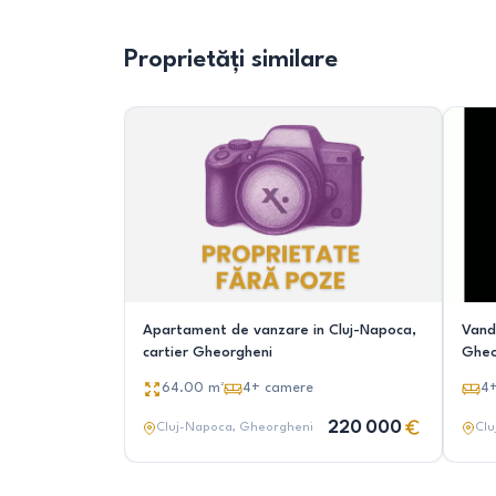
Proprietăți similare
Apartament de vanzare in Cluj-Napoca,
Vand
cartier Gheorgheni
Gheo
64.00
m²
4+
camere
4
220 000
Cluj-Napoca
, Gheorgheni
Clu