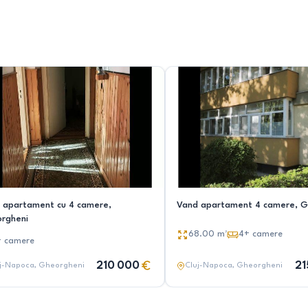
 apartament cu 4 camere,
Vand apartament 4 camere, G
rgheni
68.00
m²
4+
camere
+
camere
210 000
21
j-Napoca
, Gheorgheni
Cluj-Napoca
, Gheorgheni