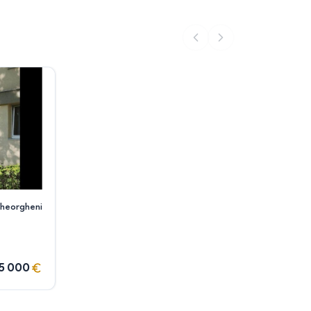
heorgheni
5 000