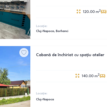
2
120.00
m
Locație:
Cluj-Napoca
, Borhanci
Cabană de închiriat cu spațiu atelier
2
140.00
m
Locație:
Cluj-Napoca