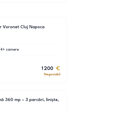
er Voronet Cluj Napoca
4+
camere
1 200
Negociabil
 360 mp – 3 parcări, liniște,