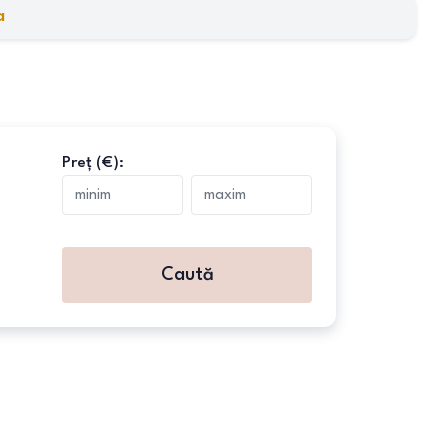
a
Preț (€):
Caută