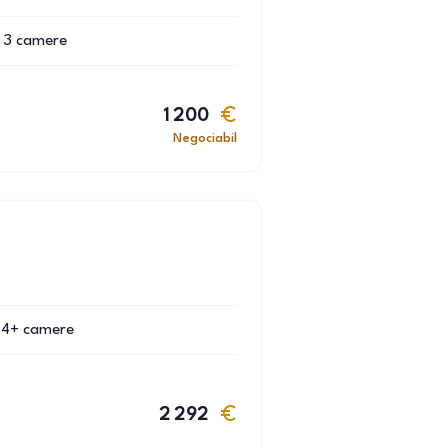
3
camere
1 200
Negociabil
4+
camere
2 292