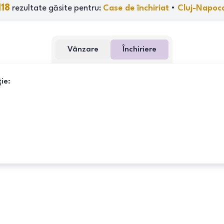
118
rezultate găsite pentru:
Case de închiriat
•
Cluj-Napoc
Vânzare
Închiriere
ie: