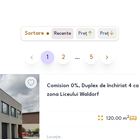
Sortare
Recente
Preț
Preț
crescător
descrescător
1
2
…
5
Comision 0%, Duplex de închiriat 4 ca
zona Liceului Waldorf
2
120.00
m
Locație: