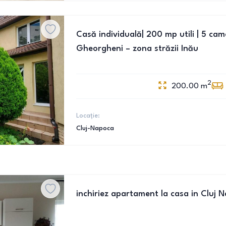
Casă individuală| 200 mp utili | 5 came
Gheorgheni – zona străzii Inău
2
200.00
m
Locație:
Cluj-Napoca
inchiriez apartament la casa in Cluj