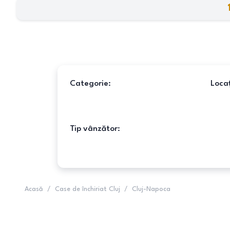
Categorie:
Locaț
Tip vânzător:
Acasă
/
Case de închiriat Cluj
/
Cluj-Napoca