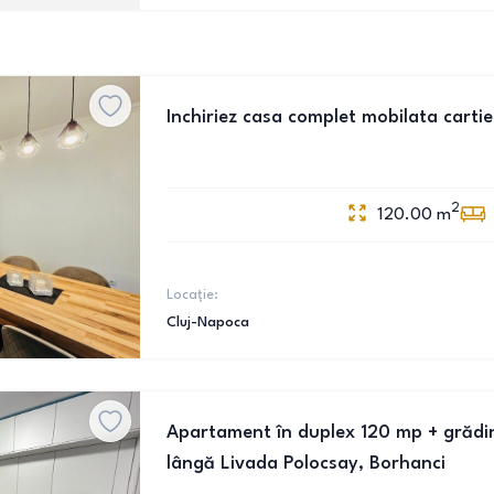
Inchiriez casa complet mobilata carti
2
120.00
m
Locație:
Cluj-Napoca
Apartament în duplex 120 mp + grădină
lângă Livada Polocsay, Borhanci