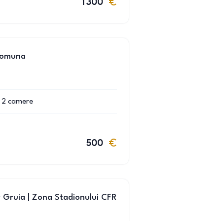
1 300
 comuna
2
camere
500
er Gruia | Zona Stadionului CFR