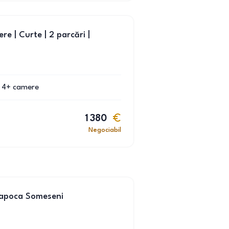
re | Curte | 2 parcări |
4+
camere
1 380
Negociabil
 Napoca Someseni