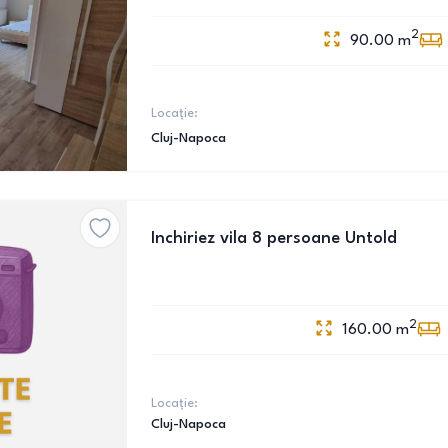
2
90.00
m
Locație:
Cluj-Napoca
Inchiriez vila 8 persoane Untold
2
160.00
m
Locație:
Cluj-Napoca