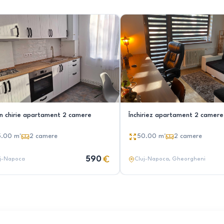
in chirie apartament 2 camere
Închiriez apartament 2 camere 
5.00
m²
2
camere
50.00
m²
2
camere
590
j-Napoca
Cluj-Napoca
, Gheorgheni