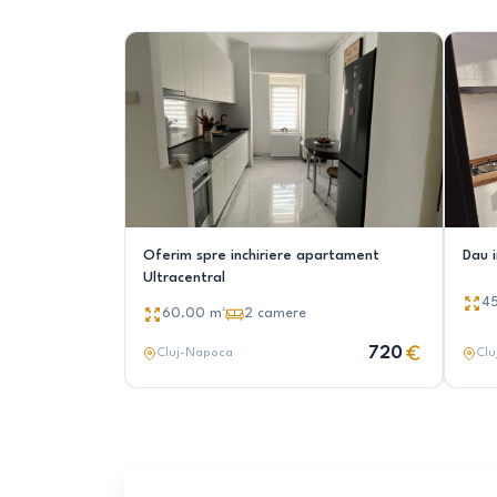
Oferim spre inchiriere apartament
Dau 
Ultracentral
4
60.00
m²
2
camere
720
Cluj-Napoca
Clu