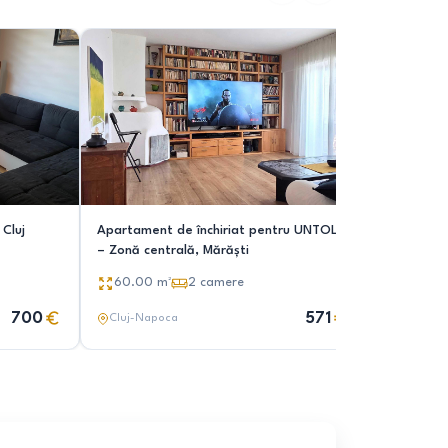
Cluj
Apartament de închiriat pentru UNTOLD
Dau in ch
– Zonă centrală, Mărăști
Ultracentr
60.00
m²
2
camere
55.00
700
571
Cluj-Napoca
Cluj-Nap