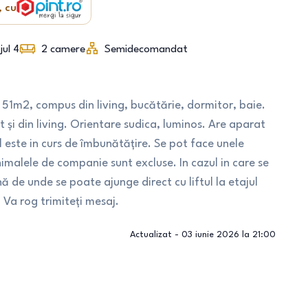
, cu
jul 4
2
camere
Semidecomandat
1m2, compus din living, bucătărie, dormitor, baie.
 și din living. Orientare sudica, luminos. Are aparat
ste in curs de îmbunătățire. Se pot face unele
Animalele de companie sunt excluse. In cazul in care se
ă de unde se poate ajunge direct cu liftul la etajul
 Va rog trimiteți mesaj.
Actualizat -
03 iunie 2026 la 21:00