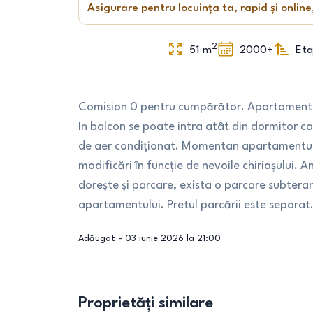
Asigurare pentru locuința ta, rapid și online
2
51
m
2000+
Eta
Comision 0 pentru cumpărător. Apartament 5
In balcon se poate intra atât din dormitor cat
de aer condiționat. Momentan apartamentul e
modificări în funcție de nevoile chiriașului. 
dorește și parcare, exista o parcare subteran
apartamentului. Pretul parcării este separat.
Adăugat -
03 iunie 2026 la 21:00
Proprietăți similare