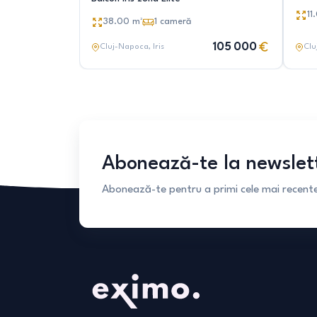
11
38.00
m²
1
cameră
105 000
Cluj-Napoca
, Iris
Clu
Abonează-te la newslet
Abonează-te pentru a primi cele mai recente 