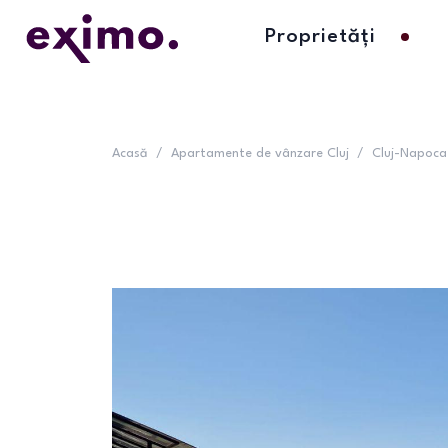
Proprietăți
Acasă
/
Apartamente de vânzare Cluj
/
Cluj-Napoca