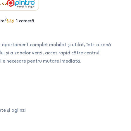
, cu
2
m
1
cameră
 apartament complet mobilat și utilat, într-o zonă
i și a zonelor verzi, acces rapid către centrul
ățile necesare pentru mutare imediată.
te și oglinzi