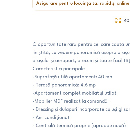
Asigurare pentru locuința ta, rapid și online
40
O oportunitate rară pentru cei care caută un
liniștită, cu vedere panoramică asupra orașulu
orașului și aeroport, precum și toate facilit
Caracteristici principale
-Suprafață utilă apartament: 40 mp
- Terasă panoramică: 4,6 mp
-Apartament complet mobilat și utilat
-Mobilier MDF realizat la comandă
- Dressing și dulapuri încorporate cu uși glisan
- Aer condiționat
- Centrală termică proprie (aproape nouă)