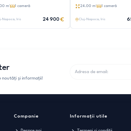
.00
m²
1
cameră
24.00
m²
1
cameră
24 900
6
j-Napoca
, Iris
Cluj-Napoca
, Iris
ter
noutăți și informații!
Companie
Informații utile
Despre noi
Termeni și condiții