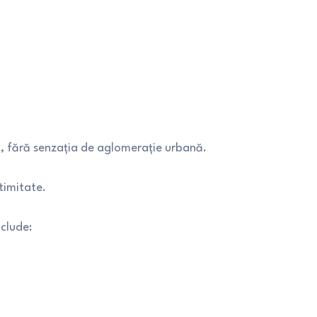
ii, fără senzația de aglomerație urbană.
ntimitate.
nclude: