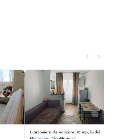
Garsonieră de vânzare, 18 mp, B-dul
Apartamen
Muncii, Iris, Cluj-Napoca
86-90-pa