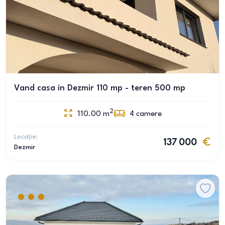
Vand casa in Dezmir 110 mp - teren 500 mp
2
110.00
m
4
camere
Locație:
137 000
Dezmir