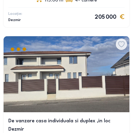
115.00
m
4+
camere
Locație:
205 000
Dezmir
De vanzare casa individuala si duplex ,in loc
Dezmir