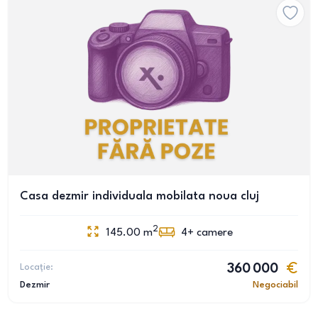
Casa dezmir individuala mobilata noua cluj
2
145.00
m
4+
camere
Locație:
360 000
Dezmir
Negociabil