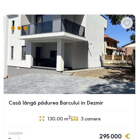
Casă lângă pădurea Barcului in Dezmir
2
130.00
m
3
camere
Locație:
295 000