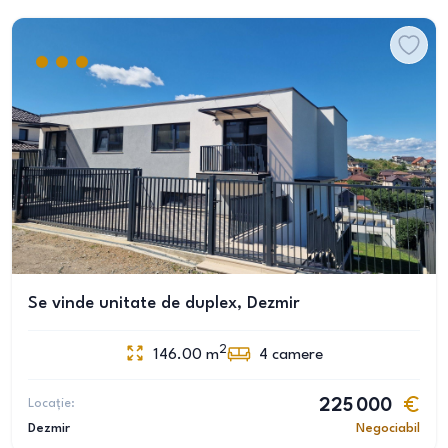
Se vinde unitate de duplex, Dezmir
2
146.00
m
4
camere
Locație:
225 000
Dezmir
Negociabil