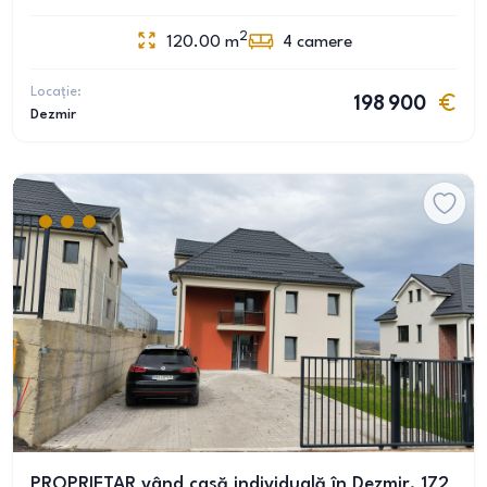
2
120.00
m
4
camere
Locație:
198 900
Dezmir
PROPRIETAR vând casă individuală în Dezmir, 172