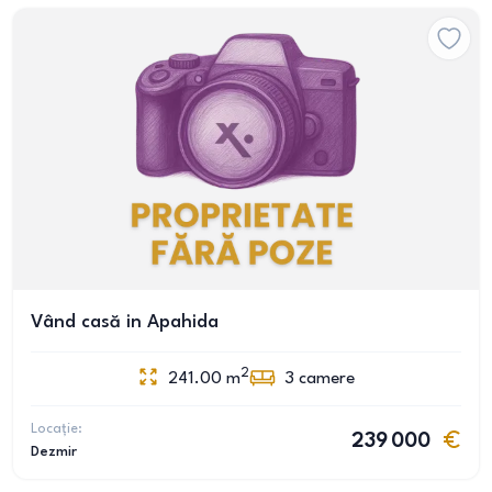
Vând casă in Apahida
2
241.00
m
3
camere
Locație:
239 000
Dezmir