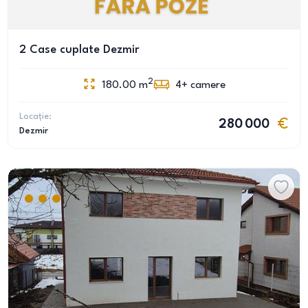
2 Case cuplate Dezmir
2
180.00
m
4+
camere
Locație:
280 000
Dezmir