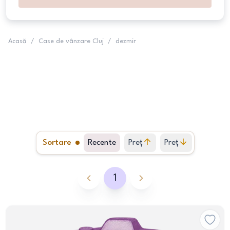
Acasă
/
Case de vânzare Cluj
/
dezmir
Sortare
Recente
Preț
Preț
crescător
descrescător
1