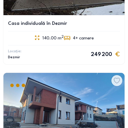
Casa individuală în Dezmir
2
140.00
m
4+
camere
Locație:
249 200
Dezmir