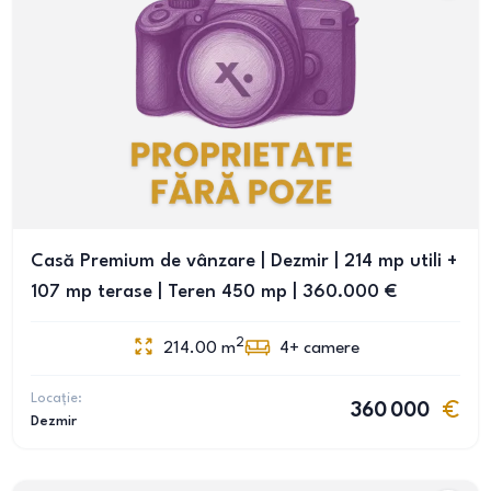
Casă Premium de vânzare | Dezmir | 214 mp utili +
107 mp terase | Teren 450 mp | 360.000 €
2
214.00
m
4+
camere
Locație:
360 000
Dezmir