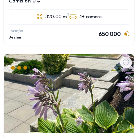
Comision 0%
2
320.00
m
4+
camere
Locație:
650 000
Dezmir