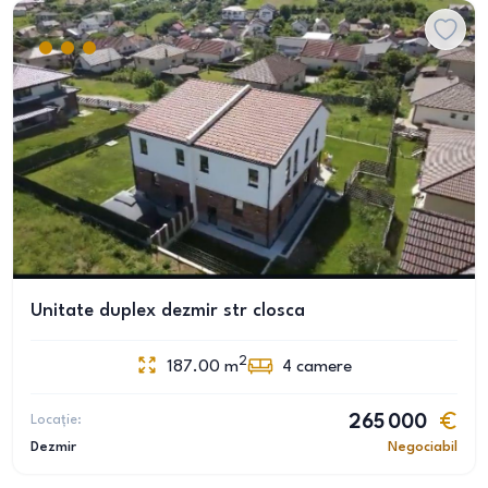
Unitate duplex dezmir str closca
2
187.00
m
4
camere
Locație:
265 000
Dezmir
Negociabil