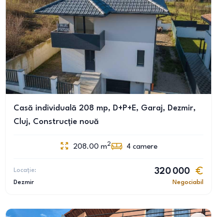
Casă individuală 208 mp, D+P+E, Garaj, Dezmir,
Cluj, Construcție nouă
2
208.00
m
4
camere
Locație:
320 000
Dezmir
Negociabil