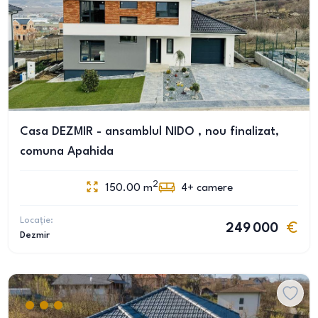
Casa DEZMIR - ansamblul NIDO , nou finalizat,
comuna Apahida
2
150.00
m
4+
camere
Locație:
249 000
Dezmir