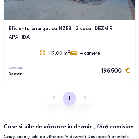
Eficienta energetica NZEB- 2 case -DEZMIR -
APAHIDA
2
119.00
m
4
camere
Locație:
196 500
Dezmir
1
Case și vile de vânzare în dezmir , fără comision
Cauți case și vile de vânzare în dezmir? Descoperă ofertele