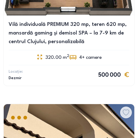
Vilă individuală PREMIUM 320 mp, teren 620 mp,
mansardă gaming și demisol SPA – la 7-9 km de
centrul Clujului, personalizabilă
2
320.00
m
4+
camere
Locație:
500 000
Dezmir