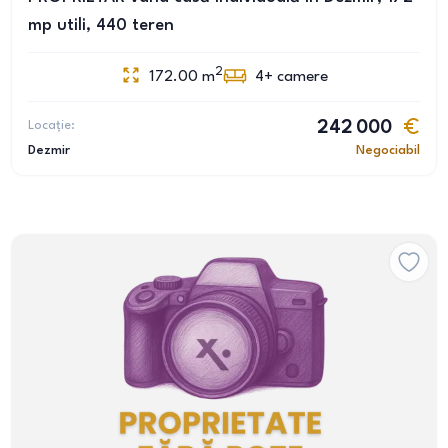
mp utili, 440 teren
2
172.00
m
4+
camere
Locație:
242 000
Dezmir
Negociabil