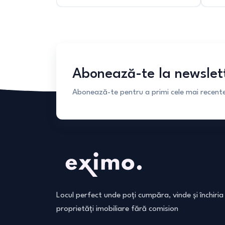
Abonează-te la newslet
Abonează-te pentru a primi cele mai recente 
Locul perfect unde poți cumpăra, vinde și închiria
proprietăți imobiliare fără comision