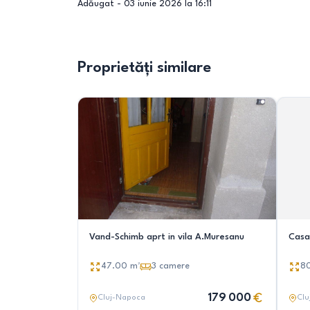
Adăugat -
03 iunie 2026 la 16:11
Proprietăți similare
Vand-Schimb aprt in vila A.Muresanu
Casa
47.00
m²
3
camere
8
179 000
Cluj-Napoca
Clu