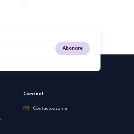
Abonare
Contact
Contactează-ne
s