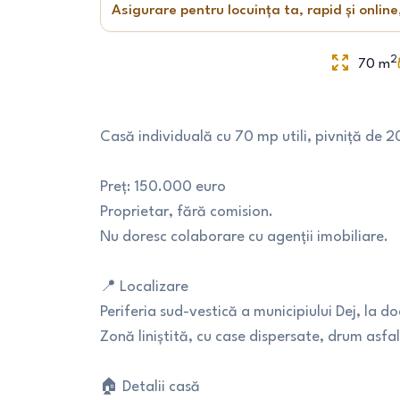
Asigurare pentru locuința ta, rapid și online
2
70
m
Casă individuală cu 70 mp utili, pivniță de 20
Preț: 150.000 euro
Proprietar, fără comision.
Nu doresc colaborare cu agenții imobiliare.
📍 Localizare
Periferia sud-vestică a municipiului Dej, la d
Zonă liniștită, cu case dispersate, drum asfal
🏠 Detalii casă