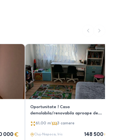
Oportunitate ! Casa
Vand casa
demolabila/renovabila aproape de
viitorul Rivus Mall
3
came
61.00
m²
3
camere
0 000
148 500
Cluj-Napoca
, Iris
Cluj-Nap