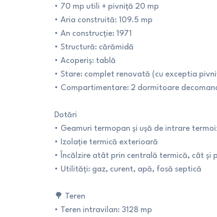
• 70 mp utili + pivniță 20 mp
• Aria construită: 109.5 mp
• An construcție: 1971
• Structură: cărămidă
• Acoperiș: tablă
• Stare: complet renovată (cu exceptia pivni
• Compartimentare: 2 dormitoare decomandat
Dotări
• Geamuri termopan și ușă de intrare termoi
• Izolație termică exterioară
• Încălzire atât prin centrală termică, cât și
• Utilități: gaz, curent, apă, fosă septică
🌳 Teren
• Teren intravilan: 3128 mp