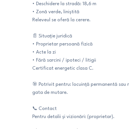
• Deschidere la stradă: 18,6 m
• Zonă verde, liniștită
Releveul se oferă la cerere.
📄 Situație juridică
• Proprietar persoană fizică
• Acte la zi
• Fără sarcini / ipoteci / litigii
Certificat energetic clasa C.
🎯 Potrivit pentru: locuință permanentă sau 
gata de mutare.
📞 Contact
Pentru detalii și vizionări: (proprietar).