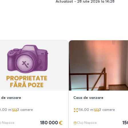
Actualizat -
28 iulie 2026 la 14:28
 de vanzare
Casa de vanzare
0.00
m²
3
camere
114.00
m²
3
camere
180 000
15
j-Napoca
Cluj-Napoca