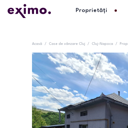
Proprietăți
Acasă
/
Case de vânzare Cluj
/
Cluj-Napoca
/
Prop