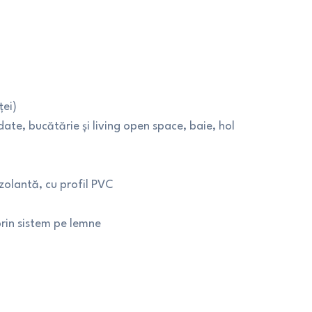
ței)
e, bucătărie și living open space, baie, hol
zolantă, cu profil PVC
 prin sistem pe lemne