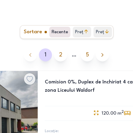
Sortare
Recente
Preț
Preț
crescător
descrescător
1
2
…
5
Comision 0%, Duplex de închiriat 4 ca
zona Liceului Waldorf
2
120.00
m
Locație: