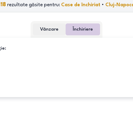
118
rezultate găsite pentru:
Case de închiriat
•
Cluj-Napoc
Vânzare
Închiriere
ie: