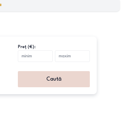
a
Preț (€):
Caută