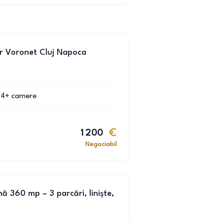
er Voronet Cluj Napoca
4+
camere
1 200
Negociabil
 360 mp – 3 parcări, liniște,