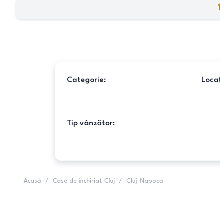
Categorie:
Locaț
Tip vânzător:
Acasă
/
Case de închiriat Cluj
/
Cluj-Napoca