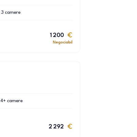
3
camere
1 200
Negociabil
4+
camere
2 292