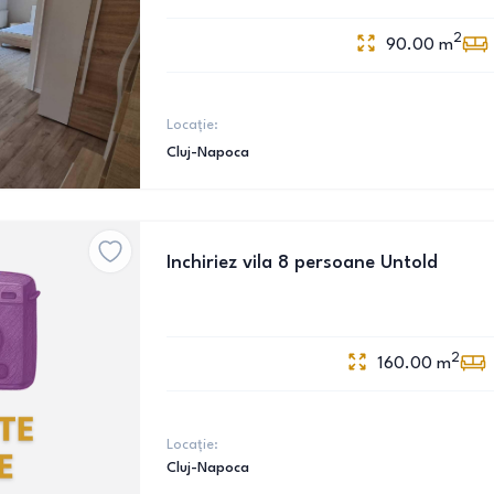
2
90.00
m
Locație:
Cluj-Napoca
Inchiriez vila 8 persoane Untold
2
160.00
m
Locație:
Cluj-Napoca