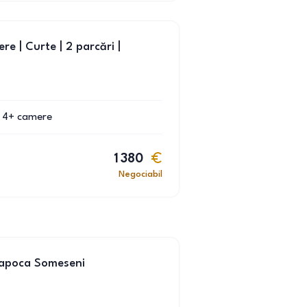
re | Curte | 2 parcări |
4+
camere
1 380
Negociabil
 Napoca Someseni