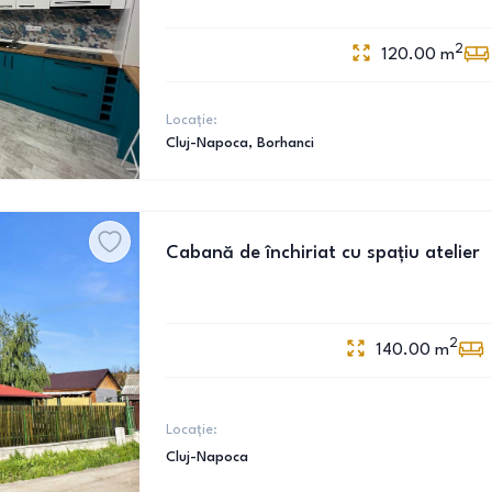
2
120.00
m
Locație:
Cluj-Napoca
, Borhanci
Cabană de închiriat cu spațiu atelier
2
140.00
m
Locație:
Cluj-Napoca