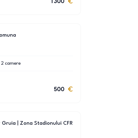
1 300
 comuna
2
camere
500
er Gruia | Zona Stadionului CFR