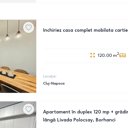
Inchiriez casa complet mobilata carti
2
120.00
m
Locație:
Cluj-Napoca
Apartament în duplex 120 mp + grădină
lângă Livada Polocsay, Borhanci