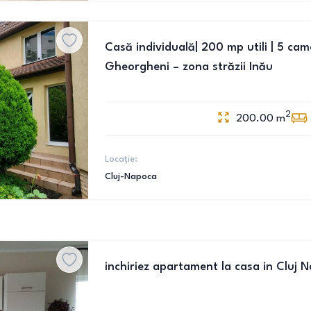
Casă individuală| 200 mp utili | 5 came
Gheorgheni – zona străzii Inău
2
200.00
m
Locație:
Cluj-Napoca
inchiriez apartament la casa in Cluj