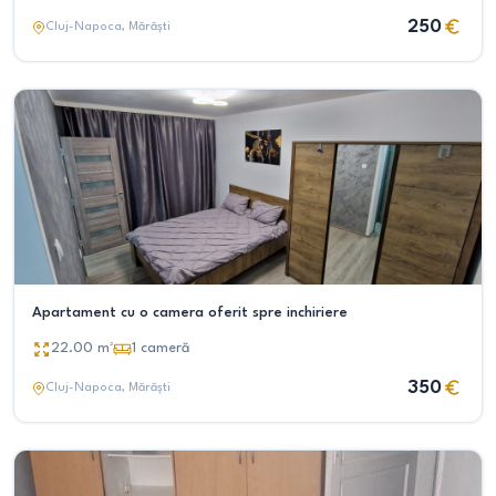
250
Cluj-Napoca
, Mărăști
Apartament cu o camera oferit spre inchiriere
22.00
m²
1
cameră
350
Cluj-Napoca
, Mărăști