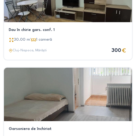
Dau în chirie gars. conf. 1
30.00
m²
1
cameră
300
Cluj-Napoca
, Mărăști
Garsoniera de închiriat