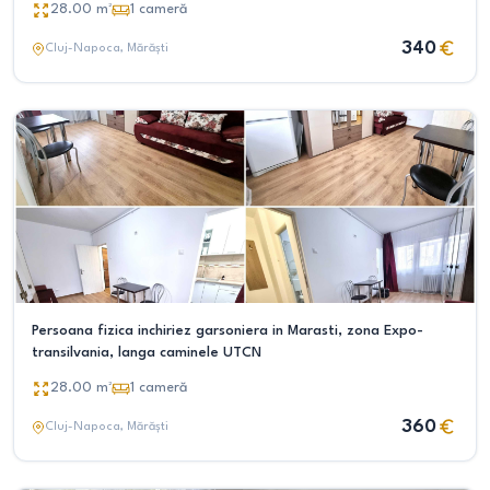
28.00
m²
1
cameră
340
Cluj-Napoca
, Mărăști
Persoana fizica inchiriez garsoniera in Marasti, zona Expo-
transilvania, langa caminele UTCN
28.00
m²
1
cameră
360
Cluj-Napoca
, Mărăști