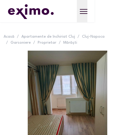
Acasă
/
Apartamente de închiriat Cluj
/
Cluj-Napoca
/
Garsoniere
/
Proprietar
/
Mărăști