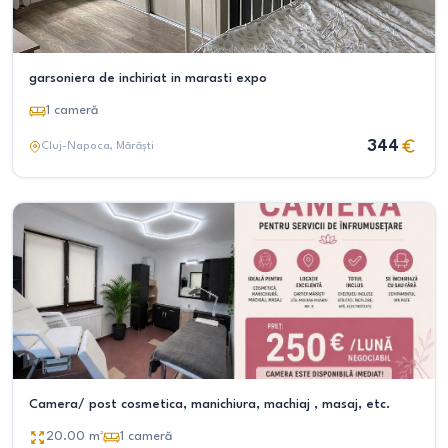
garsoniera de inchiriat in marasti expo
1
cameră
344
Cluj-Napoca
, Mărăști
Camera/ post cosmetica, manichiura, machiaj , masaj, etc.
20.00
m²
1
cameră