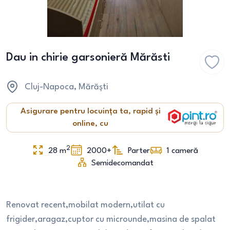
Dau in chirie garsonieră Mărăsti
Cluj-Napoca
, Mărăști
Asigurare pentru locuința ta, rapid și
online, cu
2
28
m
2000+
Parter
1
cameră
Semidecomandat
Renovat recent,mobilat modern,utilat cu
frigider,aragaz,cuptor cu microunde,masina de spalat