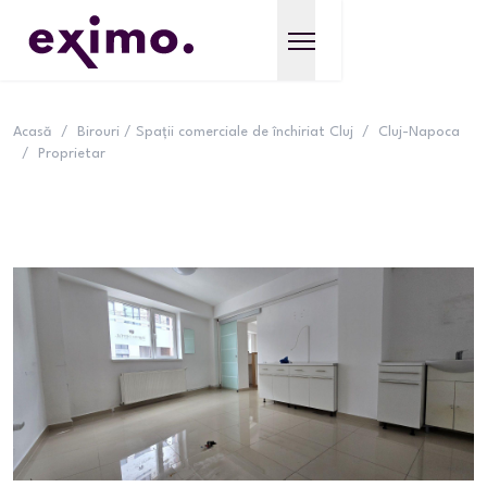
Acasă
/
Birouri / Spații comerciale de închiriat Cluj
/
Cluj-Napoca
/
Proprietar