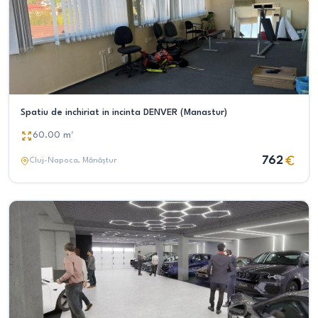
Spatiu de inchiriat in incinta DENVER (Manastur)
60.00
m²
762
Cluj-Napoca
, Mănăștur