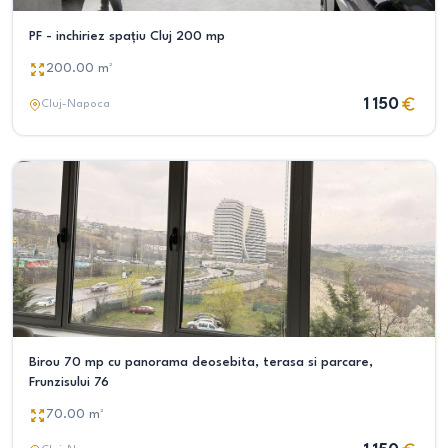
PF - inchiriez spațiu Cluj 200 mp
200.00
m²
1 150
Cluj-Napoca
Birou 70 mp cu panorama deosebita, terasa si parcare,
Frunzisului 76
70.00
m²