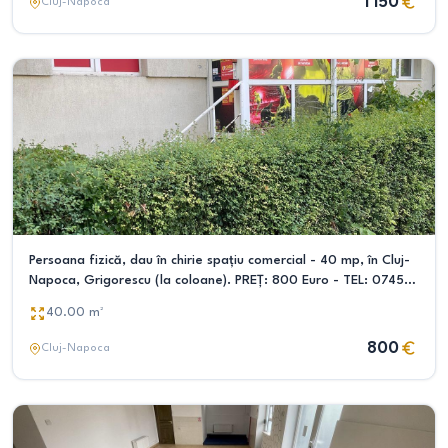
1 150
Cluj-Napoca
Persoana fizică, dau în chirie spațiu comercial - 40 mp, în Cluj-
Napoca, Grigorescu (la coloane). PREȚ: 800 Euro - TEL: 0745
618 083
40.00
m²
800
Cluj-Napoca