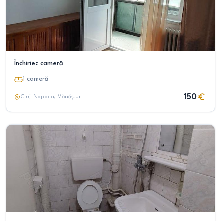
Închiriez cameră
1
cameră
150
Cluj-Napoca
, Mănăștur