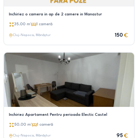
Inchiriez o camera in ap de 2 camere in Manastur
35.00
m²
1
cameră
150
Cluj-Napoca
, Mănăștur
Inchiriez Apartament Pentru perioada Electic Castel
50.00
m²
1
cameră
95
Cluj-Napoca
, Mănăștur