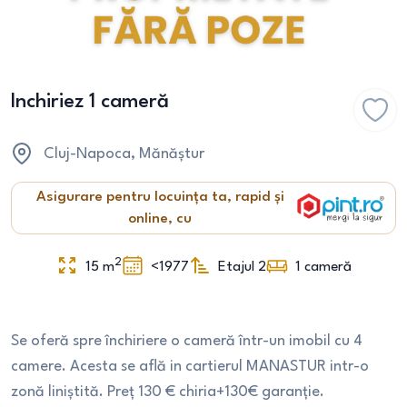
Inchiriez 1 cameră
Cluj-Napoca
, Mănăștur
Asigurare pentru locuința ta, rapid și
online, cu
2
15
m
<1977
Etajul 2
1
cameră
Se oferă spre închiriere o cameră într-un imobil cu 4
camere. Acesta se află in cartierul MANASTUR intr-o
zonă liniștită. Preț 130 € chiria+130€ garanție.