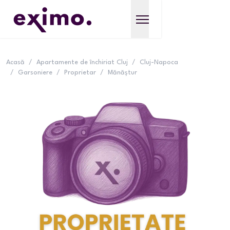
Acasă
/
Apartamente de închiriat Cluj
/
Cluj-Napoca
/
Garsoniere
/
Proprietar
/
Mănăștur