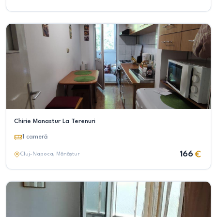
Chirie Manastur La Terenuri
1
cameră
166
Cluj-Napoca
, Mănăștur