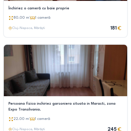
Închiriez o cameră cu baie proprie
80.00
m²
1
cameră
181
Cluj-Napoca
, Mărăști
Persoana fizica inchiriez garsoniera situata in Marasti, zona
Expo Transilvania.
22.00
m²
1
cameră
245
Cluj-Napoca
, Mărăști