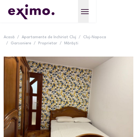
Acasă
/
Apartamente de închiriat Cluj
/
Cluj-Napoca
/
Garsoniere
/
Proprietar
/
Mărăști