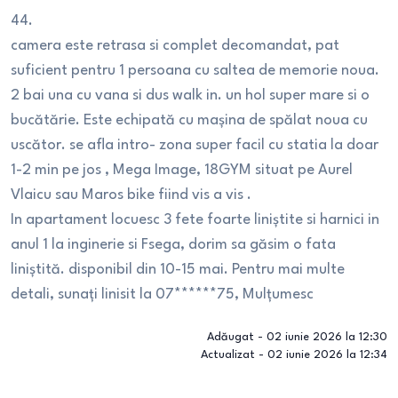
44.
camera este retrasa si complet decomandat, pat
suficient pentru 1 persoana cu saltea de memorie noua.
2 bai una cu vana si dus walk in. un hol super mare si o
bucătărie. Este echipată cu mașina de spălat noua cu
uscător. se afla intro- zona super facil cu statia la doar
1-2 min pe jos , Mega Image, 18GYM situat pe Aurel
Vlaicu sau Maros bike fiind vis a vis .
In apartament locuesc 3 fete foarte liniștite si harnici in
anul 1 la inginerie si Fsega, dorim sa găsim o fata
liniștită. disponibil din 10-15 mai. Pentru mai multe
detali, sunați linisit la 07******75, Mulțumesc
Adăugat -
02 iunie 2026 la 12:30
Actualizat -
02 iunie 2026 la 12:34