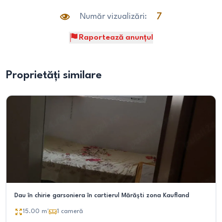
Număr vizualizări:
7
Raportează anunțul
Proprietăți similare
Dau în chirie garsoniera în cartierul Mărăști zona Kaufland
15.00
m²
1
cameră