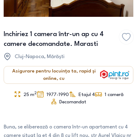
Inchiriez 1 camera într-un ap cu 4
camere decomandate. Marasti
Cluj-Napoca
, Mărăști
Asigurare pentru locuința ta, rapid și
online, cu
2
25
m
1977-1990
Etajul 4
1
cameră
Decomandat
Buna, se eliberează o camera într-un apartament cu 4
camere situat la et 4 din 8 cu lift nou. str Aurel Vlaicu nr