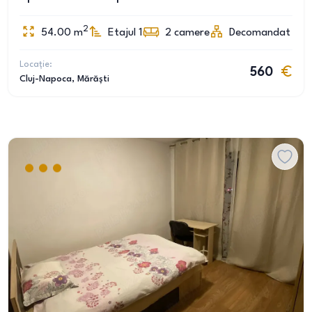
2
54.00
m
Etajul 1
2
camere
Decomandat
Locație:
560
Cluj-Napoca
, Mărăști