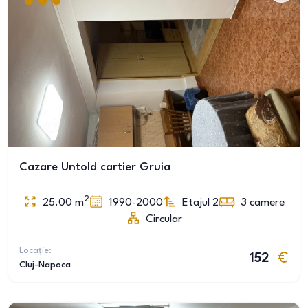
Cazare Untold cartier Gruia
2
25.00
m
1990-2000
Etajul 2
3
camere
Circular
Locație:
152
Cluj-Napoca