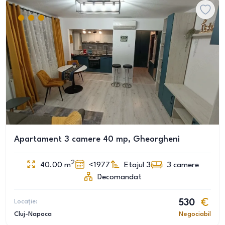
Apartament 3 camere 40 mp, Gheorgheni
2
40.00
m
<1977
Etajul 3
3
camere
Decomandat
Locație:
530
Cluj-Napoca
Negociabil