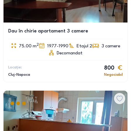
Dau în chirie apartament 3 camere
2
75.00
m
1977-1990
Etajul 2
3
camere
Decomandat
Locație:
800
Cluj-Napoca
Negociabil