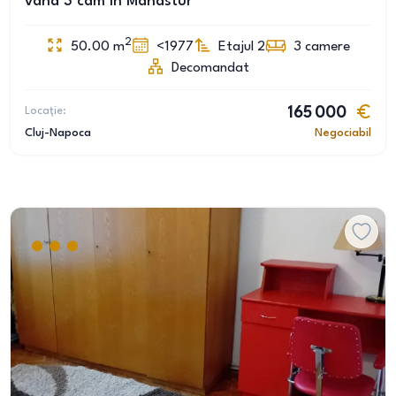
vand 3 cam in Manastur
2
50.00
m
<1977
Etajul 2
3
camere
Decomandat
Locație:
165 000
Cluj-Napoca
Negociabil