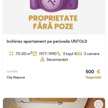
Inchiriez apartament pe perioada UNTOLD
2
70.00
m
1977-1990
Etajul 4
3
camere
Decomandat
Locație:
500
Cluj-Napoca
Negociabil