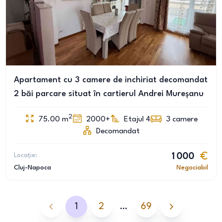
Apartament cu 3 camere de inchiriat decomandat
2 băi parcare situat în cartierul Andrei Mureșanu
2
75.00
m
2000+
Etajul 4
3
camere
Decomandat
Locație:
1 000
Cluj-Napoca
Negociabil
1
2
…
69