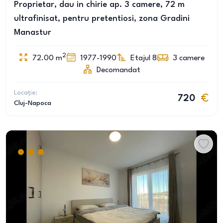
Proprietar, dau in chirie ap. 3 camere, 72 m
ultrafinisat, pentru pretentiosi, zona Gradini
Manastur
2
72.00
m
1977-1990
Etajul 8
3
camere
Decomandat
Locație:
720
Cluj-Napoca