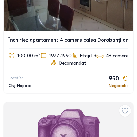
Închiriez apartament 4 camere calea Dorobanților
2
100.00
m
1977-1990
Etajul 8
4+
camere
Decomandat
Locație:
950
Cluj-Napoca
Negociabil