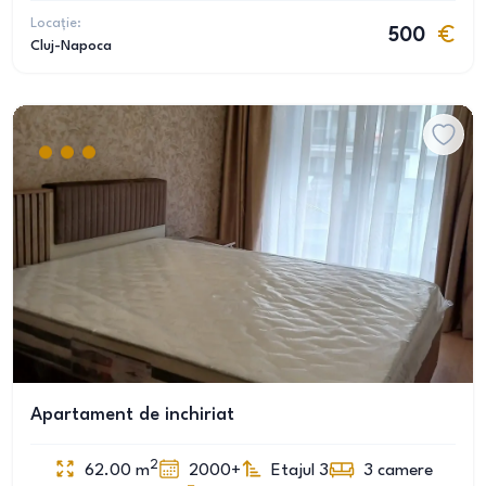
Locație:
500
Cluj-Napoca
Apartament de inchiriat
2
62.00
m
2000+
Etajul 3
3
camere