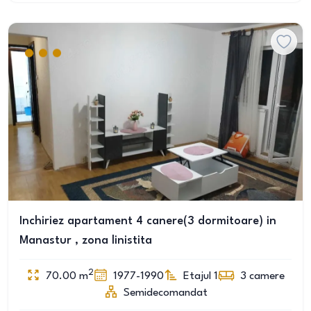
Inchiriez apartament 4 canere(3 dormitoare) in
Manastur , zona linistita
2
70.00
m
1977-1990
Etajul 1
3
camere
Semidecomandat