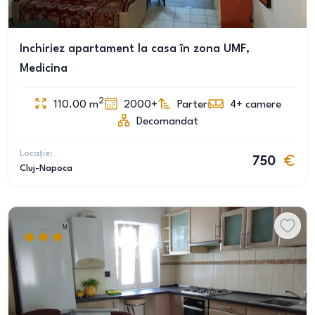
Inchiriez apartament la casa în zona UMF,
Medicina
2
110.00
m
2000+
Parter
4+
camere
Decomandat
Locație:
750
Cluj-Napoca