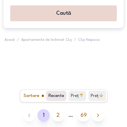
Caută
Acasă
/
Apartamente de închiriat Cluj
/
Cluj-Napoca
Sortare
Recente
Preț
Preț
crescător
descrescător
1
2
…
69