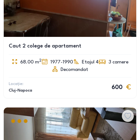
Caut 2 colege de apartament
2
68.00
m
1977-1990
Etajul 4
3
camere
Decomandat
Locație:
600
Cluj-Napoca