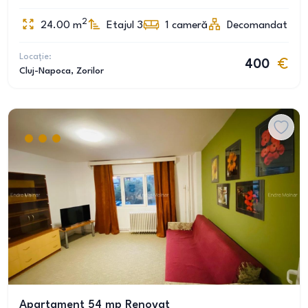
2
24.00
m
Etajul 3
1
cameră
Decomandat
Locație:
400
Cluj-Napoca
, Zorilor
Apartament 54 mp Renovat