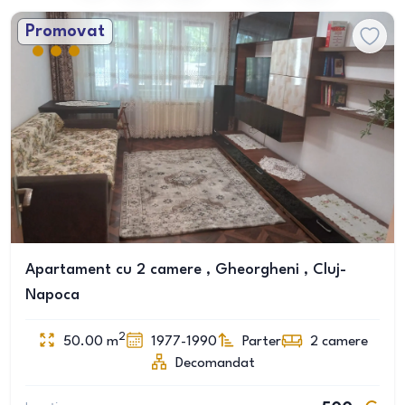
Promovat
Apartament cu 2 camere , Gheorgheni , Cluj-
Napoca
2
50.00
m
1977-1990
Parter
2
camere
Decomandat