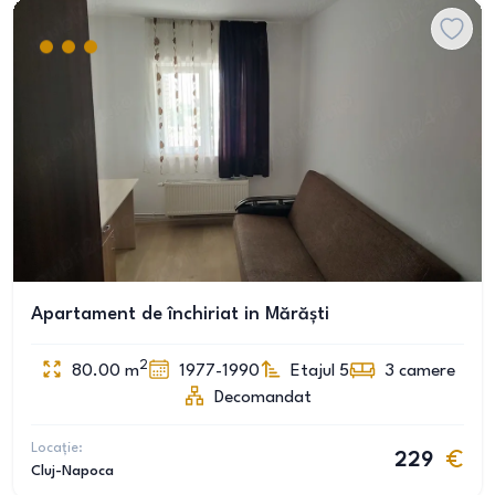
Apartament de închiriat in Mărăști
2
80.00
m
1977-1990
Etajul 5
3
camere
Decomandat
Locație:
229
Cluj-Napoca