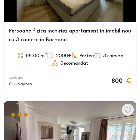
Persoana fizica inchiriez apartament in imobil nou
cu 3 camere in Borhanci
2
85.00
m
2000+
Parter
3
camere
Decomandat
Locație:
800
Cluj-Napoca