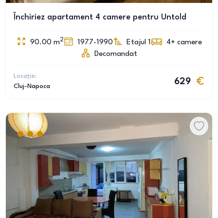
Închiriez apartament 4 camere pentru Untold
2
90.00
m
1977-1990
Etajul 1
4+
camere
Decomandat
Locație:
629
Cluj-Napoca