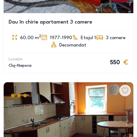
Dau în chirie apartament 3 camere
2
60.00
m
1977-1990
Etajul 1
3
camere
Decomandat
Locație:
550
Cluj-Napoca