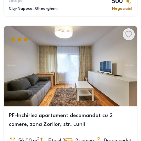
Locație:
500
Cluj-Napoca
, Gheorgheni
Negociabil
PF-Inchiriez apartament decomandat cu 2
camere, zona Zorilor, str. Lunii
2
56.00
m
Etajul 2
2
camere
Decomandat