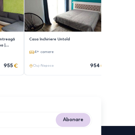
întreagă
Casa închiriere Untold
Duplex de 
a |
gradina I 
Campului)
4+
camere
160.00
955
954
Cluj-Napoca
Cluj-Nap
Abonare