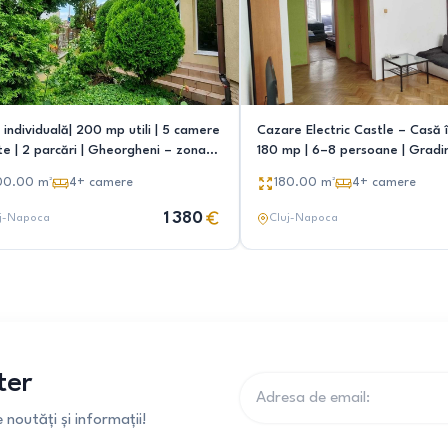
individuală| 200 mp utili | 5 camere
Cazare Electric Castle – Casă 
te | 2 parcări | Gheorgheni – zona
180 mp | 6–8 persoane | Gradin
ii Inău
Terrasa | Parcare privată
00.00
m²
4+
camere
180.00
m²
4+
camere
1 380
j-Napoca
Cluj-Napoca
ter
noutăți și informații!