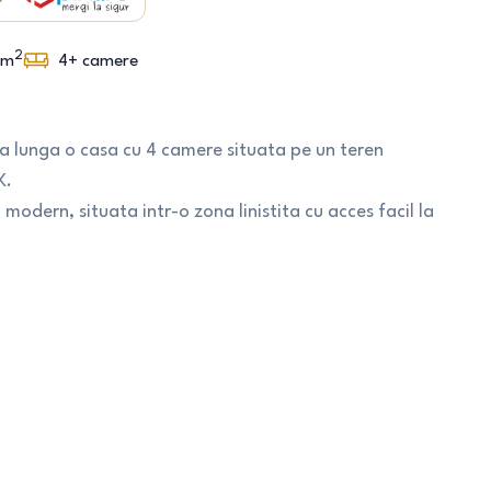
2
m
4+
camere
da lunga o casa cu 4 camere situata pe un teren
K.
modern, situata intr-o zona linistita cu acces facil la