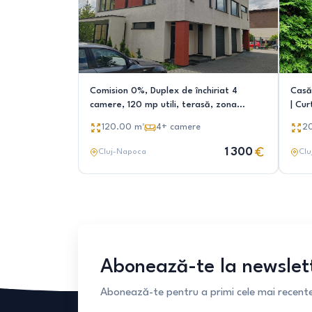
Comision 0%, Duplex de închiriat 4
Casă 
camere, 120 mp utili, terasă, zona
| Cur
Liceului Waldorf
străz
120.00
m²
4+
camere
2
1 300
Cluj-Napoca
Clu
Abonează-te la newslet
Abonează-te pentru a primi cele mai recente 