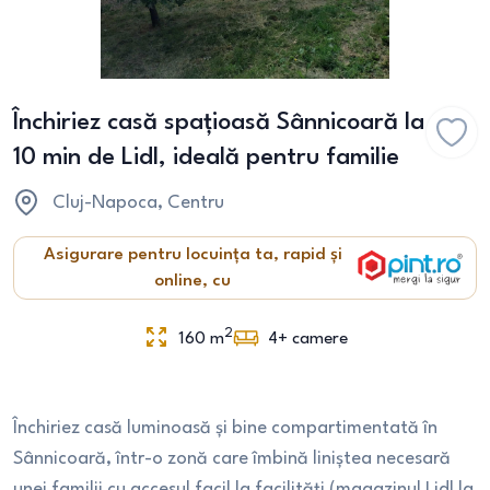
Închiriez casă spațioasă Sânnicoară la
10 min de Lidl, ideală pentru familie
Cluj-Napoca
, Centru
Asigurare pentru locuința ta, rapid și
online, cu
2
160
m
4+
camere
Închiriez casă luminoasă și bine compartimentată în
Sânnicoară, într-o zonă care îmbină liniștea necesară
unei familii cu accesul facil la facilități (magazinul Lidl la