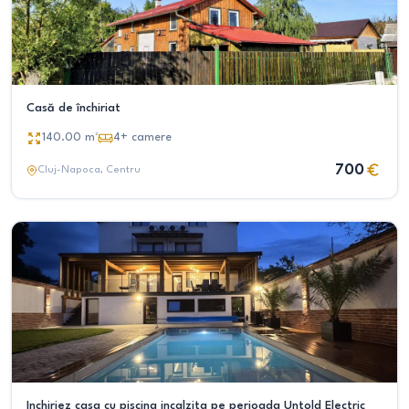
Casă de închiriat
140.00
m²
4+
camere
700
Cluj-Napoca
, Centru
Inchiriez casa cu piscina incalzita pe perioada Untold Electric