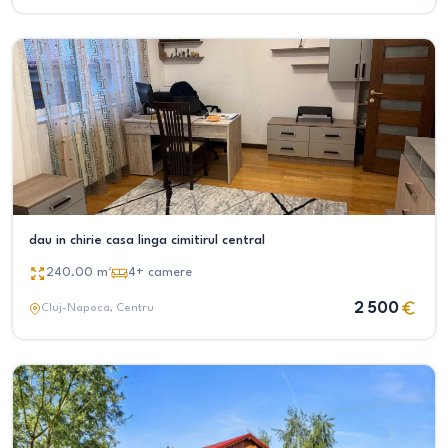
dau in chirie casa linga cimitirul central
240.00
m²
4+
camere
2 500
Cluj-Napoca
, Centru