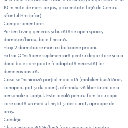
10 minute de mers pe jos, proximitate față de Centrul
Sfântul Hristofor).
​Compartimentare:
​Parter: Living generos și bucătărie open space,
dormitor/birou, baie finisată.
​Etaj: 2 dormitoare mari cu balcoane proprii.
​Extra: O încăpere suplimentară pentru depozitare și o a
doua baie care poate fi adaptată necesităților
dumneavoastră.
​Casa se închiriază parțial mobilată (mobilier bucătărie,
canapea, pat și dulapuri), oferindu-vă libertatea de a
personaliza spațiul. Este ideală pentru familii cu copii
care caută un mediu liniștit și aer curat, aproape de
oraș.
​Condiții:
​Chiria este de 800€/lună (ușor negociabil pentru