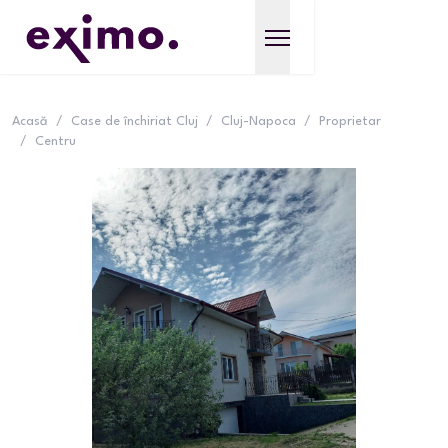
Acasă
/
Case de închiriat Cluj
/
Cluj-Napoca
/
Proprietar
/
Centru