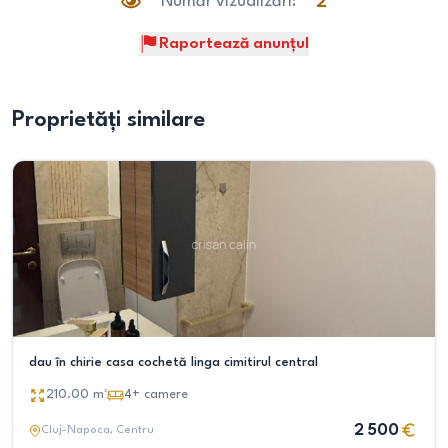
Număr vizualizări:
2
Raportează anunțul
Proprietăți similare
dau în chirie casa cochetă linga cimitirul central
210.00
m²
4+
camere
2 500
Cluj-Napoca
, Centru