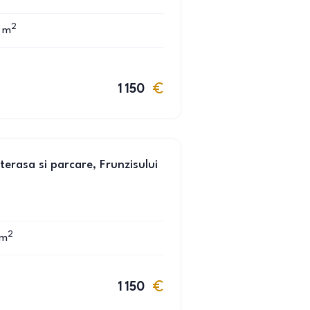
2
m
1 150
erasa si parcare, Frunzisului
2
m
1 150