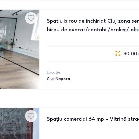
Spatiu birou de închiriat Cluj zona se
birou de avocat/contabil/broker/ alt
80.00
Locație:
Cluj-Napoca
Spațiu comercial 64 mp – Vitrină stra