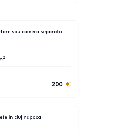
setare sau camera separata
2
m
200
ete in cluj napoca