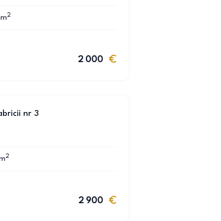
2
m
2 000
bricii nr 3
2
m
2 900