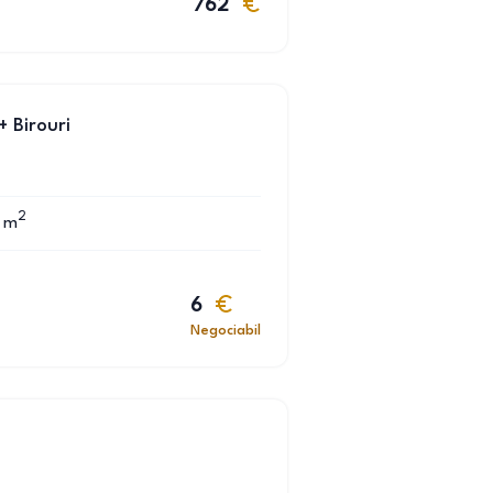
762
+ Birouri
2
m
6
Negociabil