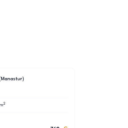
 (Manastur)
2
m