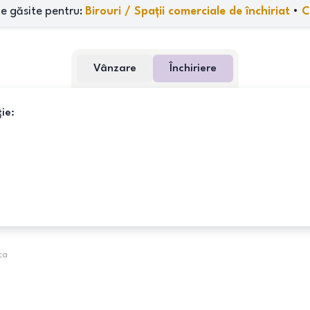
e găsite pentru:
Birouri / Spații comerciale de închiriat
•
C
Vânzare
Închiriere
ie:
ca