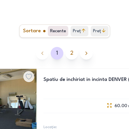
Sortare
Recente
Preț
Preț
crescător
descrescător
1
2
Spatiu de inchiriat in incinta DENVER
60.00
Locație: