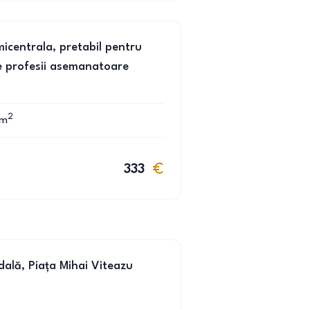
micentrala, pretabil pentru
e profesii asemanatoare
2
m
333
dală, Piața Mihai Viteazu