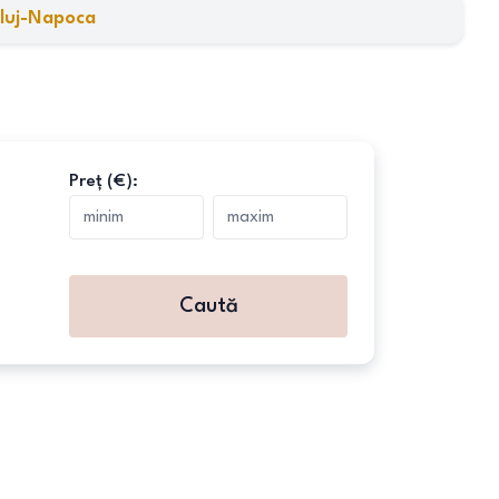
luj-Napoca
Preț (€):
Caută