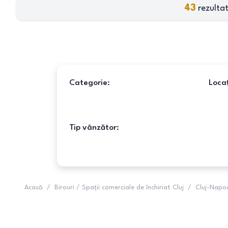
43
rezultat
Categorie:
Locaț
Tip vânzător:
Acasă
/
Birouri / Spații comerciale de închiriat Cluj
/
Cluj-Napo