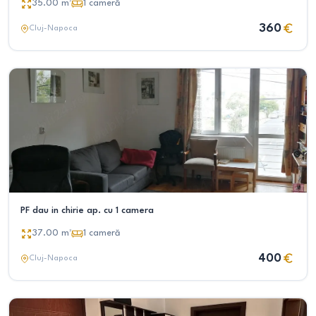
35.00
m²
1
cameră
360
Cluj-Napoca
PF dau in chirie ap. cu 1 camera
37.00
m²
1
cameră
400
Cluj-Napoca