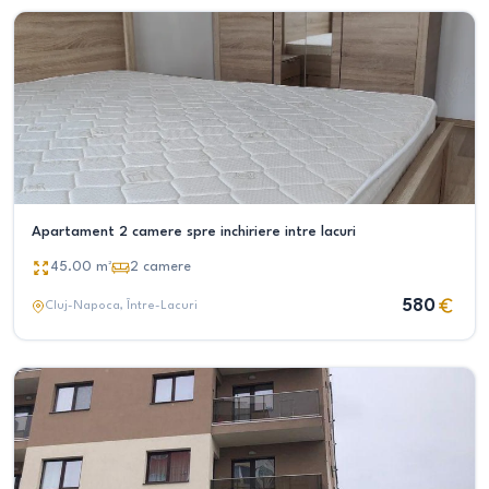
Apartament 2 camere spre inchiriere intre lacuri
45.00
m²
2
camere
580
Cluj-Napoca
, Între-Lacuri