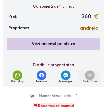
Garsonieră
de închiriat
360
Preț:
andreia
Proprietar:
Vezi anunțul pe
olx.ro
Distribuie proprietatea
WhatsApp
Facebook
Messenger
Copiază link
Număr vizualizări:
1
Raportează anunțul