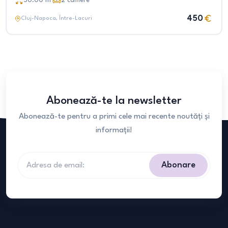
50.00
m²
2
camere
450
Cluj-Napoca
, Între-Lacuri
Abonează-te la newsletter
Abonează-te pentru a primi cele mai recente noutăți și
informații!
Abonare