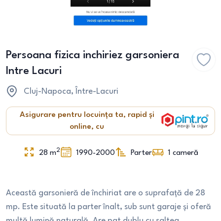
Persoana fizica inchiriez garsoniera
Intre Lacuri
Cluj-Napoca
, Între-Lacuri
Asigurare pentru locuința ta, rapid și
online, cu
2
28
m
1990-2000
Parter
1
cameră
Această garsonieră de închiriat are o suprafață de 28
mp. Este situată la parter înalt, sub sunt garaje și oferă
multă lumină naturală. Are pat dublu cu saltea