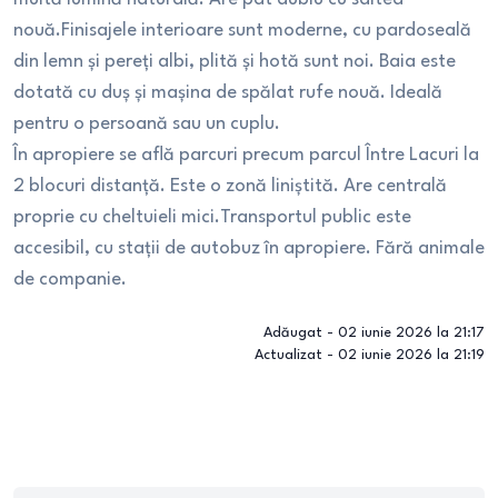
nouă.Finisajele interioare sunt moderne, cu pardoseală
din lemn și pereți albi, plită și hotă sunt noi. Baia este
dotată cu duș și mașina de spălat rufe nouă. Ideală
pentru o persoană sau un cuplu.
În apropiere se află parcuri precum parcul Între Lacuri la
2 blocuri distanță. Este o zonă liniștită. Are centrală
proprie cu cheltuieli mici.Transportul public este
accesibil, cu stații de autobuz în apropiere. Fără animale
de companie.
Adăugat -
02 iunie 2026 la 21:17
Actualizat -
02 iunie 2026 la 21:19