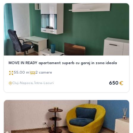
MOVE IN READY apartament superb cu garaj in zona ideala
55.00
m²
2
camere
650
Cluj-Napoca
, Între-Lacuri