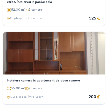
utilat. Încălzirea in pardoseala
52.00
m²
3
camere
525
Cluj-Napoca
, Între-Lacuri
Inchiriere camera in apartament de doua camere
55.00
m²
2
camere
200
Cluj-Napoca
, Între-Lacuri