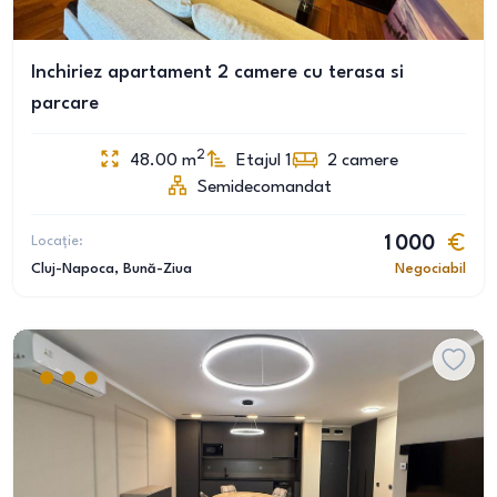
Inchiriez apartament 2 camere cu terasa si
parcare
2
48.00
m
Etajul 1
2
camere
Semidecomandat
Locație:
1 000
Cluj-Napoca
, Bună-Ziua
Negociabil