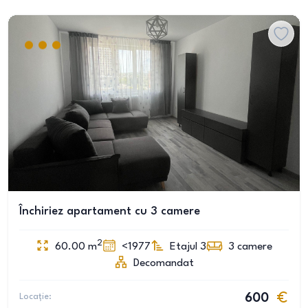
Închiriez apartament cu 3 camere
2
60.00
m
<1977
Etajul 3
3
camere
Decomandat
Locație:
600