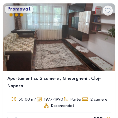
Promovat
Apartament cu 2 camere , Gheorgheni , Cluj-
Napoca
2
50.00
m
1977-1990
Parter
2
camere
Decomandat