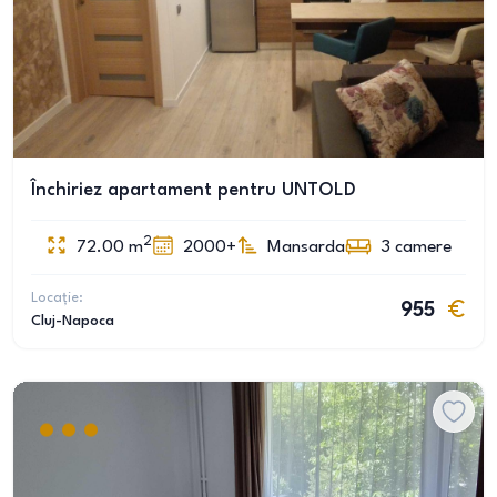
Închiriez apartament pentru UNTOLD
2
72.00
m
2000+
Mansarda
3
camere
Locație:
955
Cluj-Napoca