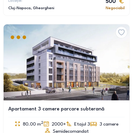
Locație:
500
Cluj-Napoca
, Gheorgheni
Negociabil
Apartament 3 camere parcare subterană
2
80.00
m
2000+
Etajul 3
3
camere
Semidecomandat