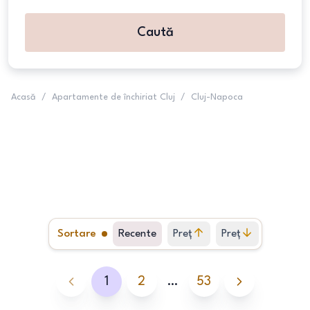
Caută
Acasă
/
Apartamente de închiriat Cluj
/
Cluj-Napoca
Sortare
Recente
Preț
Preț
crescător
descrescător
1
2
…
53