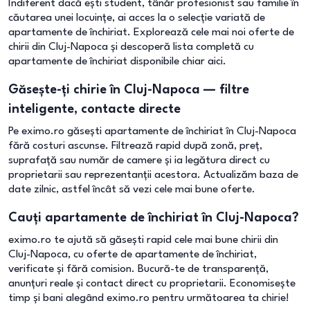
Indiferent dacă ești student, tânăr profesionist sau familie în
căutarea unei locuințe, ai acces la o selecție variată de
apartamente de închiriat. Explorează cele mai noi oferte de
chirii din Cluj-Napoca și descoperă lista completă cu
apartamente de închiriat disponibile chiar aici.
Găsește-ți chirie în Cluj-Napoca — filtre
inteligente, contacte directe
Pe eximo.ro găsești apartamente de închiriat în Cluj-Napoca
fără costuri ascunse. Filtrează rapid după zonă, preț,
suprafață sau număr de camere și ia legătura direct cu
proprietarii sau reprezentanții acestora. Actualizăm baza de
date zilnic, astfel încât să vezi cele mai bune oferte.
Cauți apartamente de închiriat în Cluj-Napoca?
eximo.ro te ajută să găsești rapid cele mai bune chirii din
Cluj-Napoca, cu oferte de apartamente de închiriat,
verificate și fără comision. Bucură-te de transparență,
anunțuri reale și contact direct cu proprietarii. Economisește
timp și bani alegând eximo.ro pentru următoarea ta chirie!