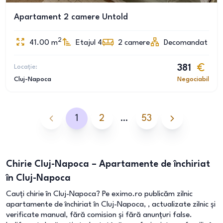
Apartament 2 camere Untold
2
41.00
m
Etajul 4
2
camere
Decomandat
Locație:
381
Cluj-Napoca
Negociabil
1
2
…
53
Chirie Cluj-Napoca – Apartamente de închiriat
în Cluj-Napoca
Cauți chirie în Cluj-Napoca? Pe eximo.ro publicăm zilnic
apartamente de închiriat în Cluj-Napoca, , actualizate zilnic și
verificate manual, fără comision și fără anunțuri false.