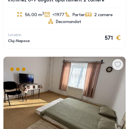
Inchiriez 6-9 august apartament 2 camere
2
56.00
m
<1977
Parter
2
camere
Decomandat
Locație:
571
Cluj-Napoca