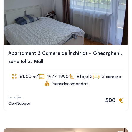
Apartament 3 Camere de Închiriat – Gheorgheni,
zona Iulius Mall
2
61.00
m
1977-1990
Etajul 2
3
camere
Semidecomandat
Locație:
500
Cluj-Napoca