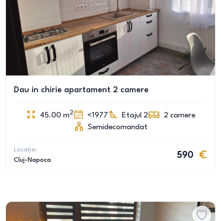
Dau in chirie apartament 2 camere
2
45.00
m
<1977
Etajul 2
2
camere
Semidecomandat
Locație:
590
Cluj-Napoca