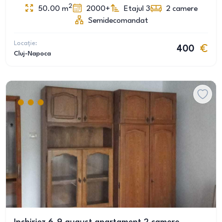
2
50.00
m
2000+
Etajul 3
2
camere
Semidecomandat
Locație:
400
Cluj-Napoca