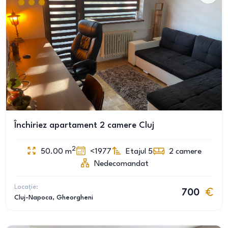
Închiriez apartament 2 camere Cluj
2
50.00
m
<1977
Etajul 5
2
camere
Nedecomandat
Locație:
700
Cluj-Napoca
, Gheorgheni