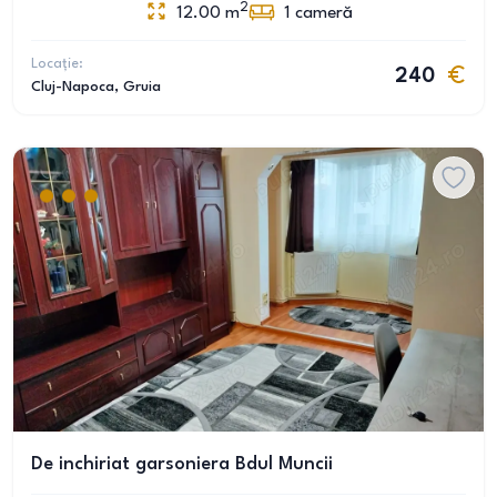
2
12.00
m
1
cameră
Locație:
240
Cluj-Napoca
, Gruia
De inchiriat garsoniera Bdul Muncii