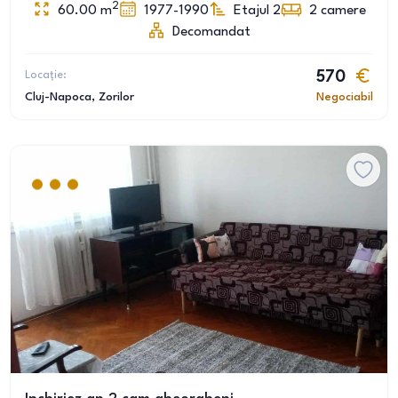
2
60.00
m
1977-1990
Etajul 2
2
camere
Decomandat
Locație:
570
Cluj-Napoca
, Zorilor
Negociabil