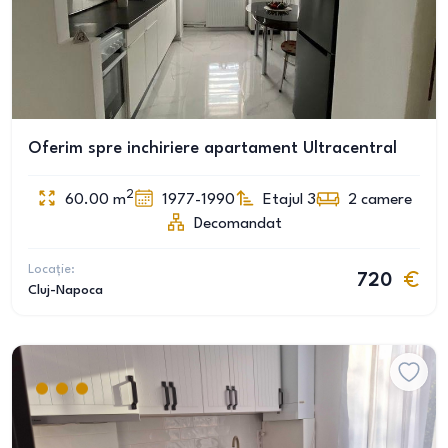
Oferim spre inchiriere apartament Ultracentral
2
60.00
m
1977-1990
Etajul 3
2
camere
Decomandat
Locație:
720
Cluj-Napoca