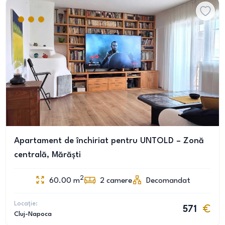
Apartament de închiriat pentru UNTOLD – Zonă
centrală, Mărăști
2
60.00
m
2
camere
Decomandat
Locație:
571
Cluj-Napoca