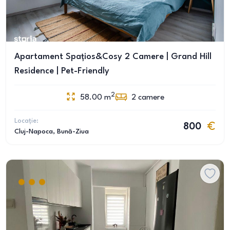
Apartament Spațios&Cosy 2 Camere | Grand Hill
Residence | Pet-Friendly
2
58.00
m
2
camere
Locație:
800
Cluj-Napoca
, Bună-Ziua