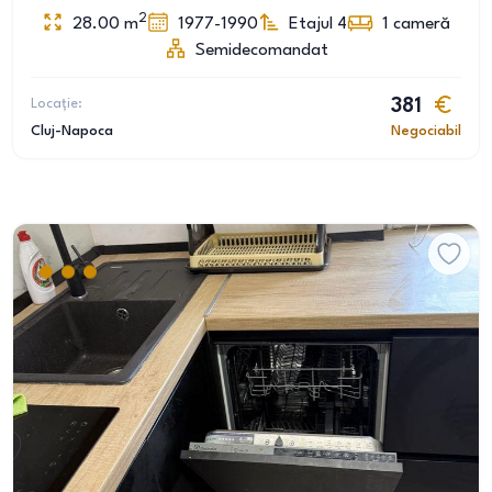
2
28.00
m
1977-1990
Etajul 4
1
cameră
Semidecomandat
Locație:
381
Cluj-Napoca
Negociabil