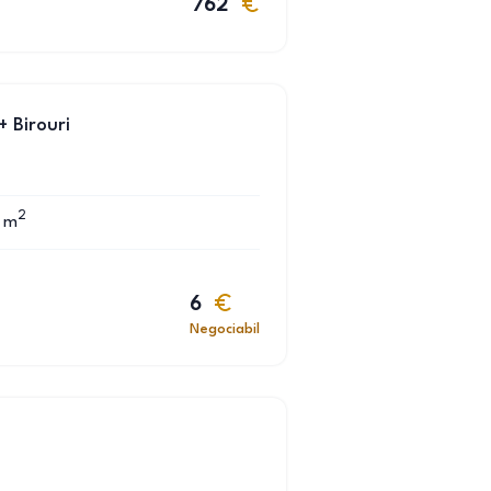
762
+ Birouri
2
m
6
Negociabil