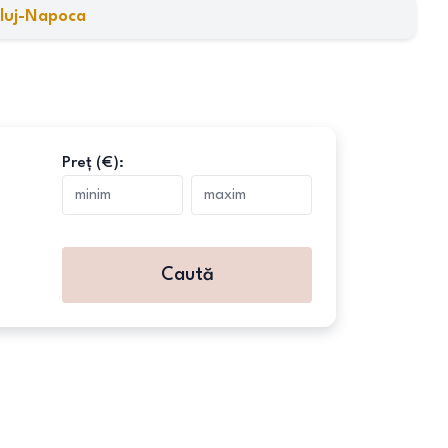
luj-Napoca
Preț (€):
Caută