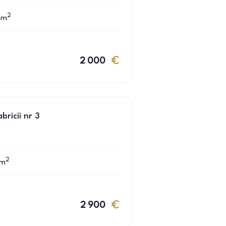
2
m
2 000
bricii nr 3
2
m
2 900