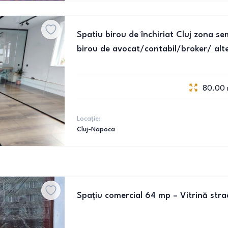
Spatiu birou de închiriat Cluj zona se
birou de avocat/contabil/broker/ alt
80.00
Locație:
Cluj-Napoca
Spațiu comercial 64 mp – Vitrină stra