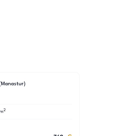
 (Manastur)
2
m