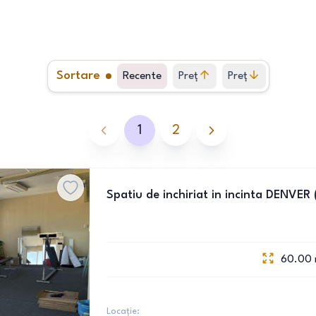
Sortare
Recente
Preț
Preț
crescător
descrescător
1
2
Spatiu de inchiriat in incinta DENVER
60.00
Locație: