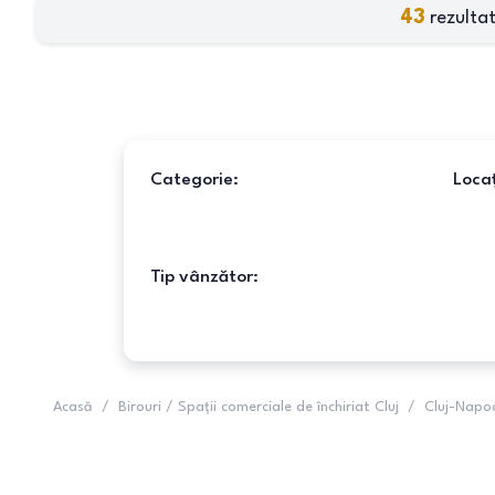
43
rezultat
Categorie:
Locaț
Tip vânzător:
Acasă
/
Birouri / Spații comerciale de închiriat Cluj
/
Cluj-Napo