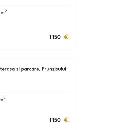
2
m
1 150
erasa si parcare, Frunzisului
2
m
1 150