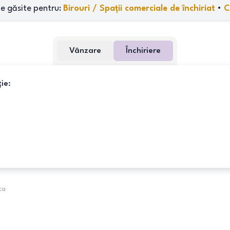
e găsite pentru:
Birouri / Spații comerciale de închiriat
•
C
Vânzare
Închiriere
ie:
ca