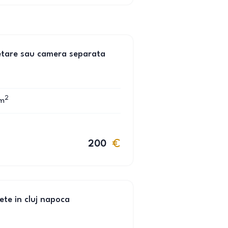
setare sau camera separata
2
m
200
ete in cluj napoca