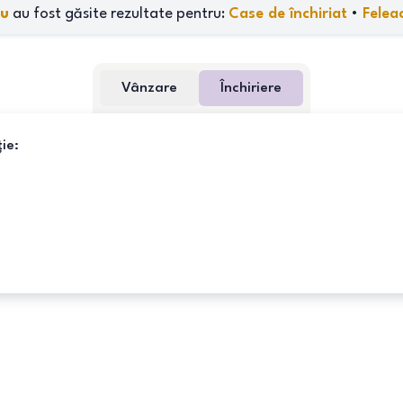
u
au fost găsite rezultate pentru:
Case de închiriat
•
Felea
Vânzare
Închiriere
ie: