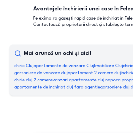
Avantajele închirierii unei case în Fel
Pe eximo.ro găsești rapid case de închiriat în Fel
Contactează proprietarii direct și stabilește terme
Mai aruncă un ochi și aici!
chirie Cluj
apartamente de vanzare Cluj
Imobiliare Cluj
chiri
garsoniere de vanzare cluj
apartament 2 camere cluj
inchir
chirie cluj 2 camere
vanzari apartamente cluj napoca propr
apartamente de inchiriat cluj fara agentie
garsoniere cluj d