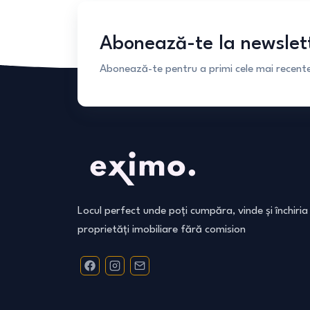
Abonează-te la newslet
Abonează-te pentru a primi cele mai recente 
Locul perfect unde poți cumpăra, vinde și închiria
proprietăți imobiliare fără comision