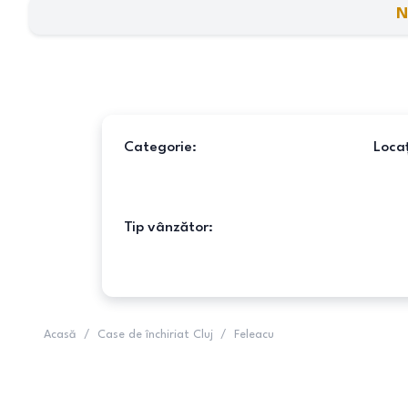
N
Categorie:
Locaț
Tip vânzător:
Acasă
/
Case de închiriat Cluj
/
Feleacu