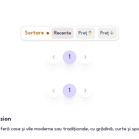
Sortare
Recente
Preț
Preț
crescător
descrescător
1
1
ision
oferă case și vile moderne sau tradiționale, cu grădină, curte și sp