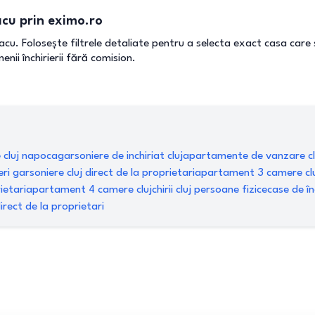
eacu prin eximo.ro
eacu. Folosește filtrele detaliate pentru a selecta exact casa care 
nii închirierii fără comision.
e cluj napoca
garsoniere de inchiriat cluj
apartamente de vanzare cl
ieri garsoniere cluj direct de la proprietari
apartament 3 camere cl
ietari
apartament 4 camere cluj
chirii cluj persoane fizice
case de înc
irect de la proprietari