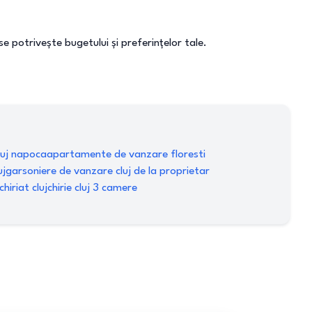
se potrivește bugetului și preferințelor tale.
uj napoca
apartamente de vanzare floresti
uj
garsoniere de vanzare cluj de la proprietar
hiriat cluj
chirie cluj 3 camere