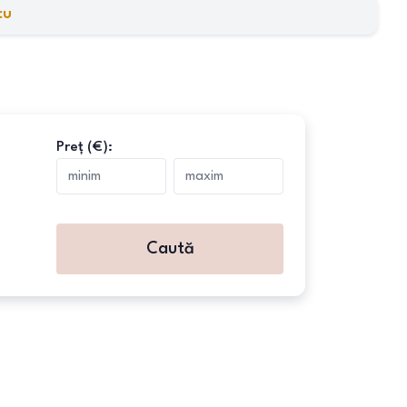
cu
Preț (€):
Caută