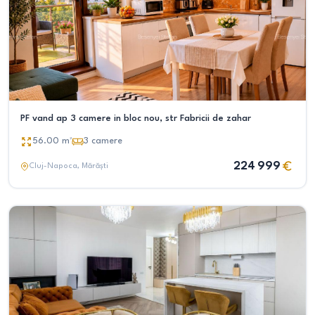
PF vand ap 3 camere in bloc nou, str Fabricii de zahar
56.00
m²
3
camere
224 999
Cluj-Napoca
, Mărăști