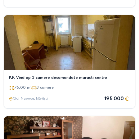
P.F. Vind ap 3 camere decomandate marasti centru
76.00
m²
3
camere
195 000
Cluj-Napoca
, Mărăști