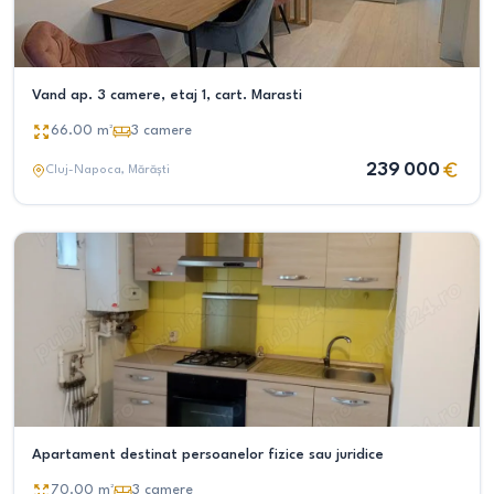
Vand ap. 3 camere, etaj 1, cart. Marasti
66.00
m²
3
camere
239 000
Cluj-Napoca
, Mărăști
Apartament destinat persoanelor fizice sau juridice
70.00
m²
3
camere