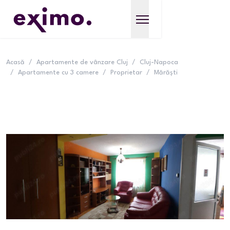
Acasă
/
Apartamente de vânzare Cluj
/
Cluj-Napoca
/
Apartamente cu 3 camere
/
Proprietar
/
Mărăști