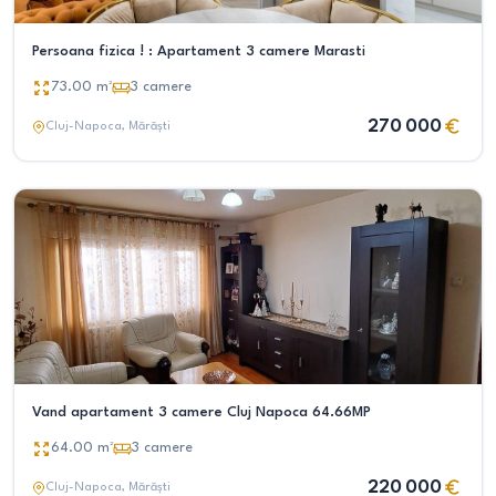
Persoana fizica ! : Apartament 3 camere Marasti
73.00
m²
3
camere
270 000
Cluj-Napoca
, Mărăști
Vand apartament 3 camere Cluj Napoca 64.66MP
64.00
m²
3
camere
220 000
Cluj-Napoca
, Mărăști