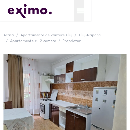
Acasă
/
Apartamente de vânzare Cluj
/
Cluj-Napoca
/
Apartamente cu 2 camere
/
Proprietar