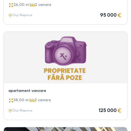
26.00
m²
2
camere
95 000
Cluj-Napoca
apartament vanzare
38.00
m²
2
camere
125 000
Cluj-Napoca