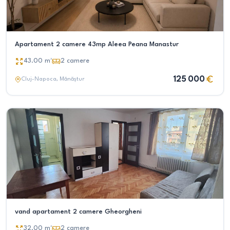
Apartament 2 camere 43mp Aleea Peana Manastur
43.00
m²
2
camere
125 000
Cluj-Napoca
, Mănăștur
vand apartament 2 camere Gheorgheni
32.00
m²
2
camere