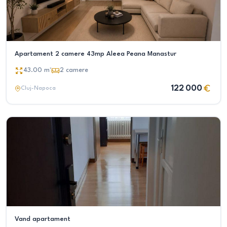
Apartament 2 camere 43mp Aleea Peana Manastur
43.00
m²
2
camere
122 000
Cluj-Napoca
Vand apartament