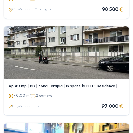
98 500
Cluj-Napoca
, Gheorgheni
Ap 40 mp | Iris | Zona Terapia | in spate la ELITE Residence |
40.00
m²
2
camere
97 000
Cluj-Napoca
, Iris