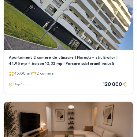
Apartament 2 camere de vânzare | Florești – str. Eroilor |
44,95 mp + balcon 10,33 mp | Parcare subterană inclusă
45.00
m²
2
camere
120 000
Cluj-Napoca